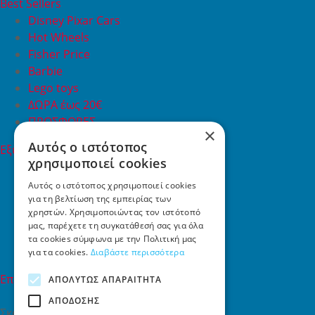
Best Sellers
Disney Pixar Cars
Hot Wheels
Fisher Price
Barbie
Lego toys
ΔΩΡΑ έως 20€
ΠΡΟΣΦΟΡΕΣ
×
Αυτός ο ιστότοπος
Εξυπηρέτηση Πελατών
χρησιμοποιεί cookies
Εξυπηρέτηση πελατών
Συχνές ερωτήσεις
Αυτός ο ιστότοπος χρησιμοποιεί cookies
για τη βελτίωση της εμπειρίας των
Όροι χρήσης
χρηστών. Χρησιμοποιώντας τον ιστότοπό
Τρόποι Πληρωμής
μας, παρέχετε τη συγκατάθεσή σας για όλα
Επιστροφές
τα cookies σύμφωνα με την Πολιτική μας
Επικοινωνία
για τα cookies.
Διαβάστε περισσότερα
Επικοινωνία
ΑΠΟΛΎΤΩΣ ΑΠΑΡΑΊΤΗΤΑ
ΑΠΌΔΟΣΗΣ
Σκαλάνι, Ηράκλειο Κρήτης