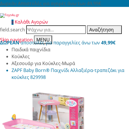
Δωρεάν Αποστολές για αγορές άνω των 49,99€
Καλάθι Αγορών
0
field.search
Αναζήτηση
Skip navigation
MENU
ΔΩΡΕΑΝ
αποστολές για παραγγελίες άνω των
49,99€
Παιδικά παιχνίδια
Κούκλες
Αξεσουάρ για Κούκλες-Μωρά
ZAPF Baby Born® Παιχνίδι Αλλαξιέρα-τραπεζάκι για
κούκλες 829998