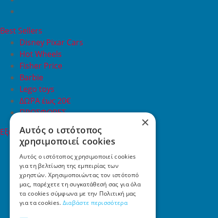
Best Sellers
Disney Pixar Cars
Hot Wheels
Fisher Price
Barbie
Lego toys
ΔΩΡΑ έως 20€
ΠΡΟΣΦΟΡΕΣ
×
Αυτός ο ιστότοπος
Εξυπηρέτηση Πελατών
χρησιμοποιεί cookies
Εξυπηρέτηση πελατών
Συχνές ερωτήσεις
Αυτός ο ιστότοπος χρησιμοποιεί cookies
για τη βελτίωση της εμπειρίας των
Όροι χρήσης
χρηστών. Χρησιμοποιώντας τον ιστότοπό
Τρόποι Πληρωμής
μας, παρέχετε τη συγκατάθεσή σας για όλα
Επιστροφές
τα cookies σύμφωνα με την Πολιτική μας
Επικοινωνία
για τα cookies.
Διαβάστε περισσότερα