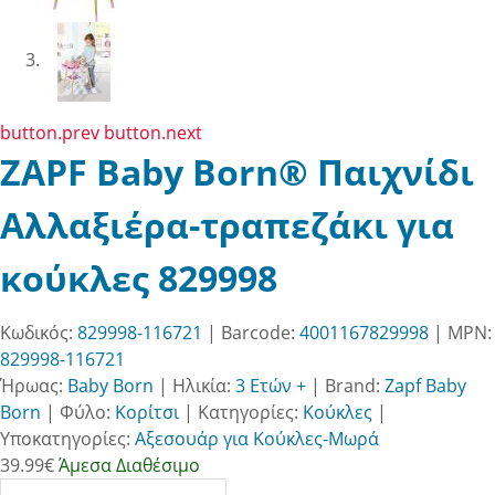
button.prev
button.next
ZAPF Baby Born® Παιχνίδι
Αλλαξιέρα-τραπεζάκι για
κούκλες 829998
Κωδικός:
829998-116721
| Barcode:
4001167829998
| MPN:
829998-116721
Ήρωας:
Baby Born
|
Ηλικία:
3 Ετών +
|
Brand:
Zapf Baby
Born
|
Φύλο:
Κορίτσι
|
Κατηγορίες:
Κούκλες
|
Υποκατηγορίες:
Αξεσουάρ για Κούκλες-Μωρά
39.99
€
Άμεσα Διαθέσιμο