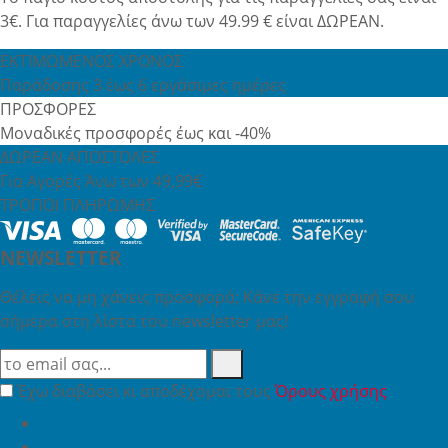
3€. Για παραγγελίες άνω των 49.99 € είναι ΔΩΡΕΑΝ.
ΕΚΤΙΜΩΜΕΝΟΣ ΧΡΟΝΟΣ
Παράδοσης 3 έως 6 εργάσιμες ημέρες
ΠΡΟΣΦΟΡΕΣ
Μοναδικές προσφορές έως και -40%
ΔΩΡΕΑΝ ΑΠΟΣΤΟΛΕΣ
Για Αγορές Άνω των 49,99€
ΤΡΟΠΟΙ ΠΛΗΡΩΜΗΣ
NEWSLETTER
Θέλεις να μη χάνεις προσφορά; Κάνε την εγγραφή σου
σήμερα στη λίστα του newsletter μας!
Έχω διαβάσει κι αποδέχομαι τους
Όρους χρήσης