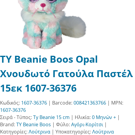
TY Beanie Boos Opal
Χνουδωτό Γατούλα Παστέλ
15εκ 1607-36376
Κωδικός:
1607-36376
| Barcode:
008421363766
| MPN:
1607-36376
Σειρά - Τύπος:
Ty Beanie 15 cm
|
Ηλικία:
0 Μηνών +
|
Brand:
TY Beanie Boos
|
Φύλο:
Αγόρι-Κορίτσι
|
Κατηγορίες:
Λούτρινα
|
Υποκατηγορίες:
Λούτρινα