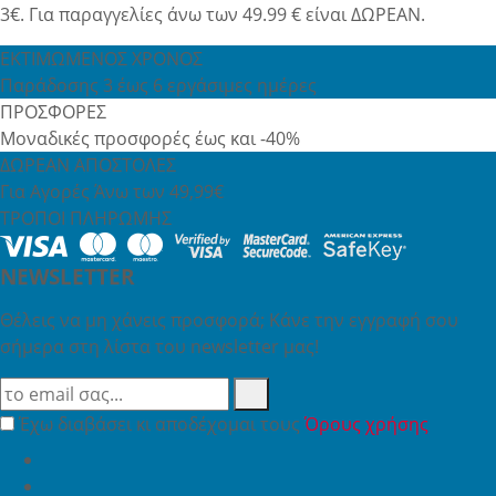
3€. Για παραγγελίες άνω των 49.99 € είναι ΔΩΡΕΑΝ.
ΕΚΤΙΜΩΜΕΝΟΣ ΧΡΟΝΟΣ
Παράδοσης 3 έως 6 εργάσιμες ημέρες
ΠΡΟΣΦΟΡΕΣ
Μοναδικές προσφορές έως και -40%
ΔΩΡΕΑΝ ΑΠΟΣΤΟΛΕΣ
Για Αγορές Άνω των 49,99€
ΤΡΟΠΟΙ ΠΛΗΡΩΜΗΣ
NEWSLETTER
Θέλεις να μη χάνεις προσφορά; Κάνε την εγγραφή σου
σήμερα στη λίστα του newsletter μας!
Έχω διαβάσει κι αποδέχομαι τους
Όρους χρήσης