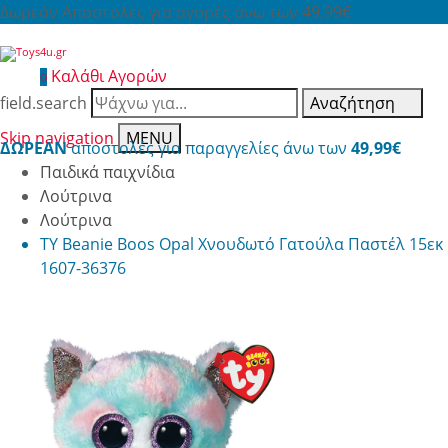
Δωρεάν Αποστολές για αγορές άνω των 49,99€
Καλάθι Αγορών
0
field.search
Αναζήτηση
Skip navigation
MENU
ΔΩΡΕΑΝ
αποστολές για παραγγελίες άνω των
49,99€
Παιδικά παιχνίδια
Λούτρινα
Λούτρινα
TY Beanie Boos Opal Χνουδωτό Γατούλα Παστέλ 15εκ
1607-36376