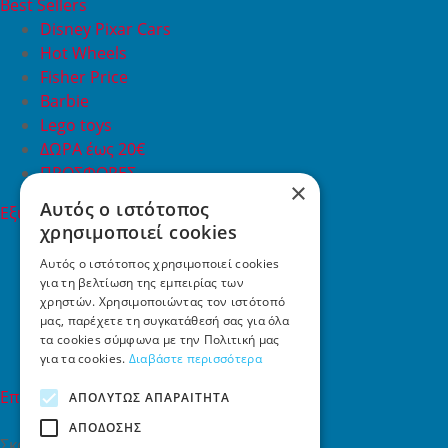
Best Sellers
Disney Pixar Cars
Hot Wheels
Fisher Price
Barbie
Lego toys
ΔΩΡΑ έως 20€
ΠΡΟΣΦΟΡΕΣ
×
Αυτός ο ιστότοπος
Εξυπηρέτηση Πελατών
χρησιμοποιεί cookies
Εξυπηρέτηση πελατών
Συχνές ερωτήσεις
Αυτός ο ιστότοπος χρησιμοποιεί cookies
για τη βελτίωση της εμπειρίας των
Όροι χρήσης
χρηστών. Χρησιμοποιώντας τον ιστότοπό
Τρόποι Πληρωμής
μας, παρέχετε τη συγκατάθεσή σας για όλα
Επιστροφές
τα cookies σύμφωνα με την Πολιτική μας
Επικοινωνία
για τα cookies.
Διαβάστε περισσότερα
Επικοινωνία
ΑΠΟΛΎΤΩΣ ΑΠΑΡΑΊΤΗΤΑ
ΑΠΌΔΟΣΗΣ
Σκαλάνι, Ηράκλειο Κρήτης