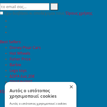
Έχω διαβάσει κι αποδέχομαι τους
Όρους χρήσης
Best Sellers
Disney Pixar Cars
Hot Wheels
Fisher Price
Barbie
Lego toys
ΔΩΡΑ έως 20€
ΠΡΟΣΦΟΡΕΣ
×
Αυτός ο ιστότοπος
Εξυπηρέτηση Πελατών
χρησιμοποιεί cookies
Εξυπηρέτηση πελατών
Συχνές ερωτήσεις
Αυτός ο ιστότοπος χρησιμοποιεί cookies