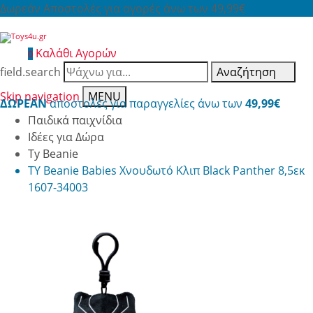
Δωρεάν Αποστολές για αγορές άνω των 49,99€
Καλάθι Αγορών
0
field.search
Αναζήτηση
Skip navigation
MENU
ΔΩΡΕΑΝ
αποστολές για παραγγελίες άνω των
49,99€
Παιδικά παιχνίδια
Ιδέες για Δώρα
Ty Beanie
TY Beanie Babies Χνουδωτό Κλιπ Black Panther 8,5εκ
1607-34003