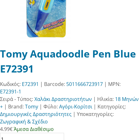
Tomy Aquadoodle Pen Blue
E72391
Κωδικός:
E72391
| Barcode:
5011666723917
| MPN:
E72391-1
Σειρά - Τύπος:
Χαλάκι Δραστηριοτήτων
|
Ηλικία:
18 Μηνών
+
|
Brand:
Tomy
|
Φύλο:
Αγόρι-Κορίτσι
|
Κατηγορίες:
Δημιουργικές Δραστηριότητες
|
Υποκατηγορίες:
Ζωγραφική & Σχέδιο
4.99
€
Άμεσα Διαθέσιμο