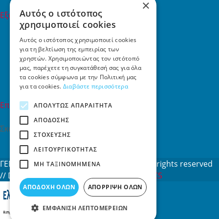
×
Αυτός ο ιστότοπος
Εξυπηρέτηση Πελατών
χρησιμοποιεί cookies
Εξυπηρέτηση πελατών
Συχνές ερωτήσεις
Αυτός ο ιστότοπος χρησιμοποιεί cookies
για τη βελτίωση της εμπειρίας των
Όροι χρήσης
χρηστών. Χρησιμοποιώντας τον ιστότοπό
Τρόποι Πληρωμής
μας, παρέχετε τη συγκατάθεσή σας για όλα
Επιστροφές
τα cookies σύμφωνα με την Πολιτική μας
Επικοινωνία
για τα cookies.
Διαβάστε περισσότερα
Επικοινωνία
ΑΠΟΛΎΤΩΣ ΑΠΑΡΑΊΤΗΤΑ
ΑΠΌΔΟΣΗΣ
Σκαλάνι, Ηράκλειο Κρήτης
ΣΤΌΧΕΥΣΗΣ
2810731415
ΛΕΙΤΟΥΡΓΙΚΌΤΗΤΑΣ
info[at]toys4u.gr
ΓΕΜΗ: 188101127000 © 2026
Toys4u.gr
All rights reserved
ΜΗ ΤΑΞΙΝΟΜΗΜΈΝΑ
// Designed & developed by
NETMECHANICS
ΑΠΟΔΟΧΉ ΌΛΩΝ
ΑΠΌΡΡΙΨΗ ΌΛΩΝ
ΕΜΦΆΝΙΣΗ ΛΕΠΤΟΜΕΡΕΙΏΝ