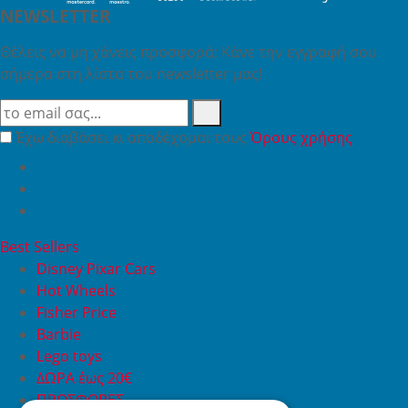
NEWSLETTER
Θέλεις να μη χάνεις προσφορά; Κάνε την εγγραφή σου
σήμερα στη λίστα του newsletter μας!
Έχω διαβάσει κι αποδέχομαι τους
Όρους χρήσης
Best Sellers
Disney Pixar Cars
Hot Wheels
Fisher Price
Barbie
Lego toys
ΔΩΡΑ έως 20€
ΠΡΟΣΦΟΡΕΣ