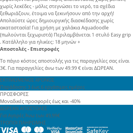
χωρίς λεκέδες - μόλις στεγνώσει το νερό, τα σχέδια
ξεθωριάζουν, έτοιμα να ξεκινήσουν από την αρχή!
Απολαύστε ώρες δημιουργικής διασκέδασης χωρίς
ακαταστασία! Για χρήση με χαλάκια Aquadoodle
(πωλούνται ξεχωριστά) Περιλαμβάνεται 1 στυλό Easy grip
. Κατάλληλο για ηλικίες: 18 μηνών +
Αποστολές - Επιστροφές
Το πάγιο κόστος αποστολής για τις παραγγελίες σας είναι
3€. Για παραγγελίες άνω των 49.99 € είναι ΔΩΡΕΑΝ.
ΕΚΤΙΜΩΜΕΝΟΣ ΧΡΟΝΟΣ
Παράδοσης 3 έως 6 εργάσιμες ημέρες
ΠΡΟΣΦΟΡΕΣ
Μοναδικές προσφορές έως και -40%
ΔΩΡΕΑΝ ΑΠΟΣΤΟΛΕΣ
Για Αγορές Άνω των 49,99€
ΤΡΟΠΟΙ ΠΛΗΡΩΜΗΣ