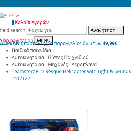
Δωρεάν Αποστολές για αγορές άνω των 49,99€
Καλάθι Αγορών
0
field.search
Αναζήτηση
Skip navigation
MENU
ΔΩΡΕΑΝ
αποστολές για παραγγελίες άνω των
49,99€
Παιδικά παιχνίδια
Αυτοκινητάκια - Πίστες Παιχνιδιού
Αυτοκινητάκια - Μηχανές - Αεροπλάνα
Teamsterz Fire Resque Helicopter with Light & Sounds
1417122