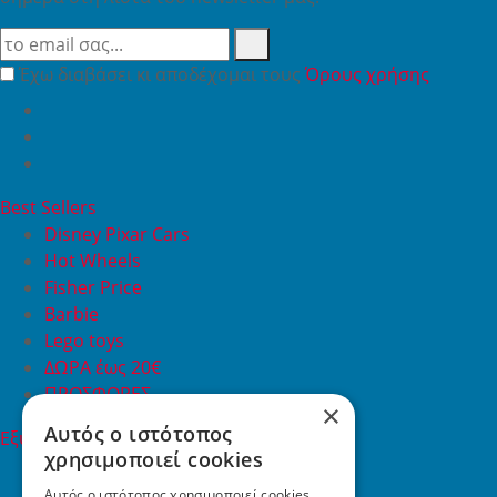
Έχω διαβάσει κι αποδέχομαι τους
Όρους χρήσης
Best Sellers
Disney Pixar Cars
Hot Wheels
Fisher Price
Barbie
Lego toys
ΔΩΡΑ έως 20€
ΠΡΟΣΦΟΡΕΣ
×
Αυτός ο ιστότοπος
Εξυπηρέτηση Πελατών
χρησιμοποιεί cookies
Εξυπηρέτηση πελατών
Συχνές ερωτήσεις
Αυτός ο ιστότοπος χρησιμοποιεί cookies