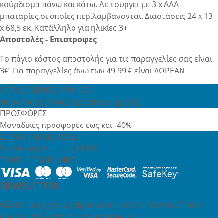
κούρδισμα πάνω και κάτω. Λειτουργεί με 3 x AAA
μπαταρίες,οι οποίες περιλαμβάνονται. Διαστάσεις 24 x 13
x 68,5 εκ. Κατάλληλο για ηλικίες 3+
Αποστολές - Επιστροφές
Το πάγιο κόστος αποστολής για τις παραγγελίες σας είναι
3€. Για παραγγελίες άνω των 49.99 € είναι ΔΩΡΕΑΝ.
ΕΚΤΙΜΩΜΕΝΟΣ ΧΡΟΝΟΣ
Παράδοσης 3 έως 6 εργάσιμες ημέρες
ΠΡΟΣΦΟΡΕΣ
Μοναδικές προσφορές έως και -40%
ΔΩΡΕΑΝ ΑΠΟΣΤΟΛΕΣ
Για Αγορές Άνω των 49,99€
ΤΡΟΠΟΙ ΠΛΗΡΩΜΗΣ
NEWSLETTER
Θέλεις να μη χάνεις προσφορά; Κάνε την εγγραφή σου
σήμερα στη λίστα του newsletter μας!