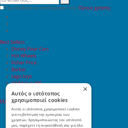
Έχω διαβάσει κι αποδέχομαι τους
Όρους χρήσης
Best Sellers
Disney Pixar Cars
Hot Wheels
Fisher Price
Barbie
Lego toys
ΔΩΡΑ έως 20€
×
ΠΡΟΣΦΟΡΕΣ
Αυτός ο ιστότοπος
χρησιμοποιεί cookies
Εξυπηρέτηση Πελατών
Εξυπηρέτηση πελατών
Αυτός ο ιστότοπος χρησιμοποιεί cookies
για τη βελτίωση της εμπειρίας των
Συχνές ερωτήσεις
χρηστών. Χρησιμοποιώντας τον ιστότοπό
Όροι χρήσης
μας, παρέχετε τη συγκατάθεσή σας για όλα