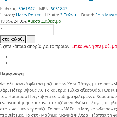
Κωδικός:
6061847
| MPN:
6061847
Ήρωας:
Harry Potter
|
Ηλικία:
3 Ετών +
|
Brand:
Spin Maste
19.99
€
24.99€
Άμεσα Διαθέσιμο
στο καλάθι
Έχετε κάποια απορία για το προϊόν;
Επικοινωνήστε μαζί μα
Περιγραφή
Φτιάξε μαγικά φίλτρα μαζί με τον Χάρι Πότερ, με το σετ 
Χάρι Πότερ ύψους 7,6 εκ. και τρία ειδικά αξεσουάρ. Γίνε κ
του Ημίαιμου Πρίγκιψ για το μάθημα φίλτρων, ο Χάρι μπορ
ενεργοποίησης και κάνε το καζάνι να βγάλει φλόγες: οι φ
στο κινούμενο τραπέζι. Το σετ «Μάθημα Μαγικά Φίλτρα» έχε
περιπέτειες. Το σετ «Μάθημα Μαγικά Φίλτρα» εξάπτει τη 