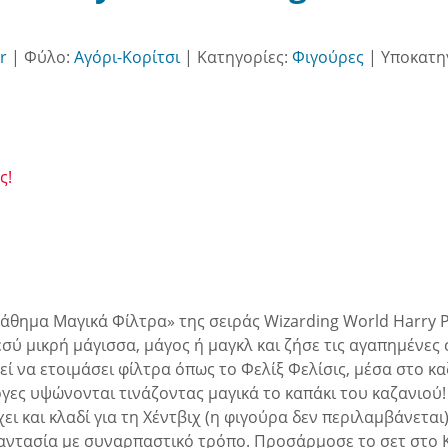
r
|
Φύλο:
Αγόρι-Κορίτσι
|
Κατηγορίες:
Φιγούρες
|
Υποκατη
ς!
«Μάθημα Μαγικά Φίλτρα» της σειράς Wizarding World Harry 
ι εσύ μικρή μάγισσα, μάγος ή μαγκλ και ζήσε τις αγαπημένε
εί να ετοιμάσει φίλτρα όπως το Φελίξ Φελίσις, μέσα στο κ
λόγες υψώνονται τινάζοντας μαγικά το καπάκι του καζανιο
ι και κλαδί για τη Χέντβιχ (η φιγούρα δεν περιλαμβάνεται
φαντασία με συναρπαστικό τρόπο. Προσάρμοσε το σετ στο 