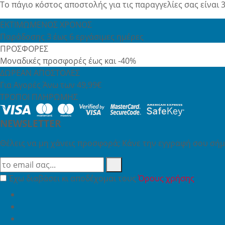
Το πάγιο κόστος αποστολής για τις παραγγελίες σας είναι 3
ΕΚΤΙΜΩΜΕΝΟΣ ΧΡΟΝΟΣ
Παράδοσης 3 έως 6 εργάσιμες ημέρες
ΠΡΟΣΦΟΡΕΣ
Μοναδικές προσφορές έως και -40%
ΔΩΡΕΑΝ ΑΠΟΣΤΟΛΕΣ
Για Αγορές Άνω των 49,99€
ΤΡΟΠΟΙ ΠΛΗΡΩΜΗΣ
NEWSLETTER
Θέλεις να μη χάνεις προσφορά; Κάνε την εγγραφή σου σήμε
Έχω διαβάσει κι αποδέχομαι τους
Όρους χρήσης