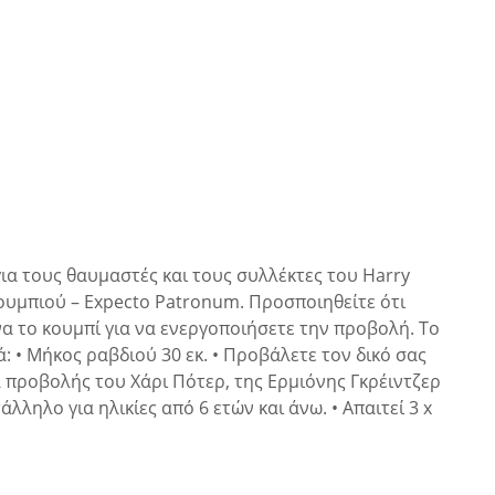
για τους θαυμαστές και τους συλλέκτες του Harry
κουμπιού – Expecto Patronum. Προσποιηθείτε ότι
να το κουμπί για να ενεργοποιήσετε την προβολή. Το
: • Μήκος ραβδιού 30 εκ. • Προβάλετε τον δικό σας
ιά προβολής του Χάρι Πότερ, της Ερμιόνης Γκρέιντζερ
λληλο για ηλικίες από 6 ετών και άνω. • Απαιτεί 3 x