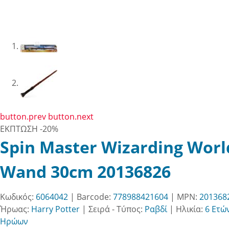
button.prev
button.next
ΕΚΠΤΩΣΗ
-20%
Spin Master Wizarding World
Wand 30cm 20136826
Κωδικός:
6064042
| Barcode:
778988421604
| MPN:
201368
Ήρωας:
Harry Potter
|
Σειρά - Τύπος:
Ραβδί
|
Ηλικία:
6 Ετώ
Ηρώων