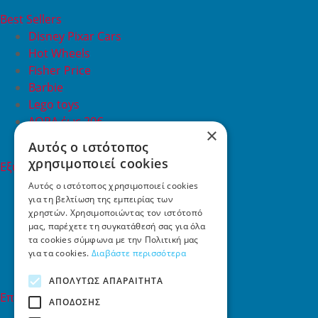
Best Sellers
Disney Pixar Cars
Hot Wheels
Fisher Price
Barbie
Lego toys
ΔΩΡΑ έως 20€
×
ΠΡΟΣΦΟΡΕΣ
Αυτός ο ιστότοπος
χρησιμοποιεί cookies
Εξυπηρέτηση Πελατών
Εξυπηρέτηση πελατών
Αυτός ο ιστότοπος χρησιμοποιεί cookies
για τη βελτίωση της εμπειρίας των
Συχνές ερωτήσεις
χρηστών. Χρησιμοποιώντας τον ιστότοπό
Όροι χρήσης
μας, παρέχετε τη συγκατάθεσή σας για όλα
Τρόποι Πληρωμής
τα cookies σύμφωνα με την Πολιτική μας
Επιστροφές
για τα cookies.
Διαβάστε περισσότερα
Επικοινωνία
ΑΠΟΛΎΤΩΣ ΑΠΑΡΑΊΤΗΤΑ
Επικοινωνία
ΑΠΌΔΟΣΗΣ