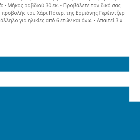
: • Μήκος ραβδιού 30 εκ. • Προβάλετε τον δικό σας
ιά προβολής του Χάρι Πότερ, της Ερμιόνης Γκρέιντζερ
λληλο για ηλικίες από 6 ετών και άνω. • Απαιτεί 3 x