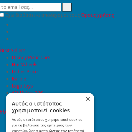
Έχω διαβάσει κι αποδέχομαι τους
Όρους χρήσης
Best Sellers
Disney Pixar Cars
Hot Wheels
Fisher Price
Barbie
Lego toys
ΔΩΡΑ έως 20€
×
ΠΡΟΣΦΟΡΕΣ
Αυτός ο ιστότοπος
χρησιμοποιεί cookies
Εξυπηρέτηση Πελατών
Εξυπηρέτηση πελατών
Αυτός ο ιστότοπος χρησιμοποιεί cookies
για τη βελτίωση της εμπειρίας των
Συχνές ερωτήσεις
χρηστών. Χρησιμοποιώντας τον ιστότοπό