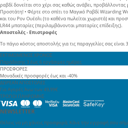
ραβδί δονείται στο χέρι σας καθώς ανάβει, προβάλλοντας μ
Προστάτη! • Φέρτε στο σπίτι το Μαγικό Ραβδί Wizarding Wo
και του Ρον Ουέσλι (το καθένα πωλείται χωριστά) και προσθ
LR44 μπαταρίες (περιλαμβάνονται μπαταρίες επίδειξης).
Αποστολές - Επιστροφές
Το πάγιο κόστος αποστολής για τις παραγγελίες σας είναι 3
ΕΚΤΙΜΩΜΕΝΟΣ ΧΡΟΝΟΣ
Παράδοσης 3 έως 6 εργάσιμες ημέρες
ΠΡΟΣΦΟΡΕΣ
Μοναδικές προσφορές έως και -40%
ΔΩΡΕΑΝ ΑΠΟΣΤΟΛΕΣ
Για Αγορές Άνω των 49,99€
ΤΡΟΠΟΙ ΠΛΗΡΩΜΗΣ
NEWSLETTER
Θέλεις να μη χάνεις προσφορά; Κάνε την εγγραφή σου σήμε