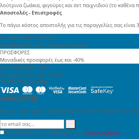
λούτρινα ζωάκια, φιγούρες και σετ παιχνιδιού (το καθένα 
Αποστολές - Επιστροφές
Το πάγιο κόστος αποστολής για τις παραγγελίες σας είναι 3
ΕΚΤΙΜΩΜΕΝΟΣ ΧΡΟΝΟΣ
Παράδοσης 3 έως 6 εργάσιμες ημέρες
ΠΡΟΣΦΟΡΕΣ
Μοναδικές προσφορές έως και -40%
ΔΩΡΕΑΝ ΑΠΟΣΤΟΛΕΣ
Για Αγορές Άνω των 49,99€
ΤΡΟΠΟΙ ΠΛΗΡΩΜΗΣ
NEWSLETTER
Θέλεις να μη χάνεις προσφορά; Κάνε την εγγραφή σου σήμε
Έχω διαβάσει κι αποδέχομαι τους
Όρους χρήσης