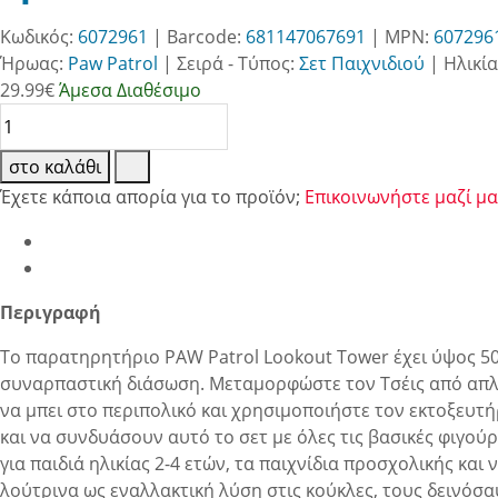
Κωδικός:
6072961
| Barcode:
681147067691
| MPN:
607296
Ήρωας:
Paw Patrol
|
Σειρά - Τύπος:
Σετ Παιχνιδιού
|
Ηλικία
29.99
€
Άμεσα Διαθέσιμο
στο καλάθι
Έχετε κάποια απορία για το προϊόν;
Επικοινωνήστε μαζί μα
Περιγραφή
Το παρατηρητήριο PAW Patrol Lookout Tower έχει ύψος 50,8
συναρπαστική διάσωση. Μεταμορφώστε τον Τσέις από απλό
να μπει στο περιπολικό και χρησιμοποιήστε τον εκτοξευτή
και να συνδυάσουν αυτό το σετ με όλες τις βασικές φιγούρ
για παιδιά ηλικίας 2-4 ετών, τα παιχνίδια προσχολικής και
λούτρινα ως εναλλακτική λύση στις κούκλες, τους δεινόσα