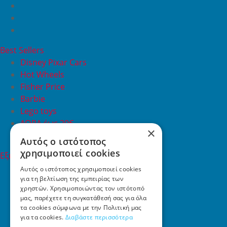
Best Sellers
Disney Pixar Cars
Hot Wheels
Fisher Price
Barbie
Lego toys
ΔΩΡΑ έως 20€
×
ΠΡΟΣΦΟΡΕΣ
Αυτός ο ιστότοπος
χρησιμοποιεί cookies
Εξυπηρέτηση Πελατών
Εξυπηρέτηση πελατών
Αυτός ο ιστότοπος χρησιμοποιεί cookies
για τη βελτίωση της εμπειρίας των
Συχνές ερωτήσεις
χρηστών. Χρησιμοποιώντας τον ιστότοπό
Όροι χρήσης
μας, παρέχετε τη συγκατάθεσή σας για όλα
Τρόποι Πληρωμής
τα cookies σύμφωνα με την Πολιτική μας
Επιστροφές
για τα cookies.
Διαβάστε περισσότερα