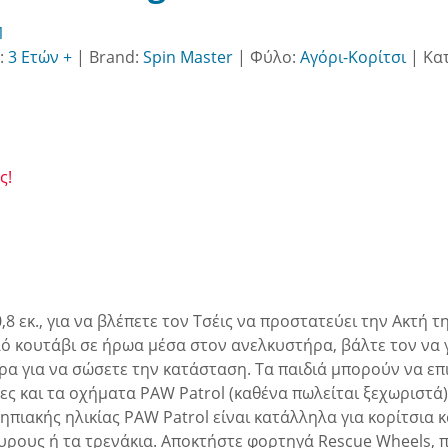
1
:
3 Ετών +
|
Brand:
Spin Master
|
Φύλο:
Αγόρι-Κορίτσι
|
Κα
ς!
 εκ., για να βλέπετε τον Τσέις να προστατεύει την Ακτή τη
 κουτάβι σε ήρωα μέσα στον ανελκυστήρα, βάλτε τον να 
ρα για να σώσετε την κατάσταση. Τα παιδιά μπορούν να επ
ες και τα οχήματα PAW Patrol (καθένα πωλείται ξεχωριστά)
 νηπιακής ηλικίας PAW Patrol είναι κατάλληλα για κορίτσια
υρους ή τα τρενάκια. Αποκτήστε φορτηγά Rescue Wheels, πα