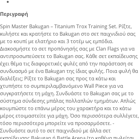
Περιγραφή
Spin Master Bakugan – Titanium Trox Training Set. Ρίξτε,
κυλήστε και κρατήστε το Bakugan στο σετ παιχνιδιού σας
με το κουπί με ελατήριο και 3 τοτέμ ως εμπόδια.
Διακοσμήστε το σετ προπόνησής σας με Clan Flags για να
αντιπροσωπεύσετε το Bakugan σας. Κάθε σετ εκπαίδευσης
έχει θέμα τις διαφορετικές φυλές από την παράσταση σε
συνδυασμό με ένα Bakugan της ίδιας φυλής. Ποια φυλή θα
διαλέξεις; Ρίξτε το Bakugan σας προς τα κάτω και
χτυπήστε το συμπεριλαμβανόμενο Wall Piece για να
συγκρατήσετε τη μάχη. Συνδυάστε το Bakugan σας με το
σύστημα σύνδεσης μπάλας πολλαπλών τμημάτων. Απλώς
κουμπώστε το επάνω μέρος του χαρακτήρα και το κάτω
μέρος ετοιμαστείτε για μάχη. Όσο περισσότερα συλλέγετε,
τόσο περισσότερα μπορείτε να προσαρμόσετε. -
Συνδυάστε αυτό το σετ παιχνιδιού με άλλα σετ
εκπαίδευσης Bakugan ή Battle Arena (το καθένα πωλείται