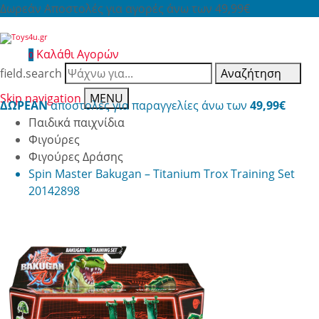
Δωρεάν Αποστολές για αγορές άνω των 49,99€
Καλάθι Αγορών
0
field.search
Αναζήτηση
Skip navigation
MENU
ΔΩΡΕΑΝ
αποστολές για παραγγελίες άνω των
49,99€
Παιδικά παιχνίδια
Φιγούρες
Φιγούρες Δράσης
Spin Master Bakugan – Titanium Trox Training Set
20142898