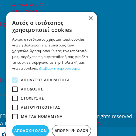
ΔΩΡΑ έως 20€
ΠΡΟΣΦΟΡΕΣ
×
Αυτός ο ιστότοπος
Εξυπηρέτηση Πελατών
χρησιμοποιεί cookies
Εξυπηρέτηση πελατών
Συχνές ερωτήσεις
Αυτός ο ιστότοπος χρησιμοποιεί cookies
για τη βελτίωση της εμπειρίας των
Όροι χρήσης
χρηστών. Χρησιμοποιώντας τον ιστότοπό
Τρόποι Πληρωμής
μας, παρέχετε τη συγκατάθεσή σας για όλα
Επιστροφές
τα cookies σύμφωνα με την Πολιτική μας
Επικοινωνία
για τα cookies.
Διαβάστε περισσότερα
Επικοινωνία
ΑΠΟΛΎΤΩΣ ΑΠΑΡΑΊΤΗΤΑ
ΑΠΌΔΟΣΗΣ
Σκαλάνι, Ηράκλειο Κρήτης
ΣΤΌΧΕΥΣΗΣ
2810731415
ΛΕΙΤΟΥΡΓΙΚΌΤΗΤΑΣ
info[at]toys4u.gr
ΓΕΜΗ: 188101127000 © 2026
Toys4u.gr
All rights reserved
ΜΗ ΤΑΞΙΝΟΜΗΜΈΝΑ
// Designed & developed by
NETMECHANICS
ΑΠΟΔΟΧΉ ΌΛΩΝ
ΑΠΌΡΡΙΨΗ ΌΛΩΝ