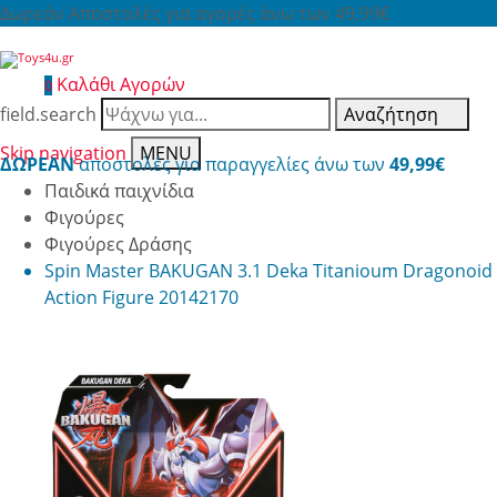
Δωρεάν Αποστολές για αγορές άνω των 49,99€
Καλάθι Αγορών
0
field.search
Αναζήτηση
Skip navigation
MENU
ΔΩΡΕΑΝ
αποστολές για παραγγελίες άνω των
49,99€
Παιδικά παιχνίδια
Φιγούρες
Φιγούρες Δράσης
Spin Master BAKUGAN 3.1 Deka Titanioum Dragonoid
Action Figure 20142170