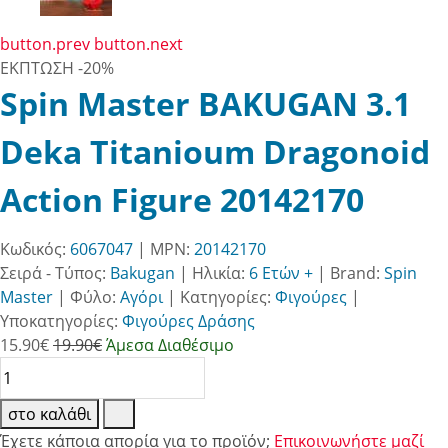
button.prev
button.next
ΕΚΠΤΩΣΗ
-20%
Spin Master BAKUGAN 3.1
Deka Titanioum Dragonoid
Action Figure 20142170
Κωδικός:
6067047
| MPN:
20142170
Σειρά - Τύπος:
Bakugan
|
Ηλικία:
6 Ετών +
|
Brand:
Spin
Master
|
Φύλο:
Αγόρι
|
Κατηγορίες:
Φιγούρες
|
Υποκατηγορίες:
Φιγούρες Δράσης
15.90
€
19.90€
Άμεσα Διαθέσιμο
στο καλάθι
Έχετε κάποια απορία για το προϊόν;
Επικοινωνήστε μαζί