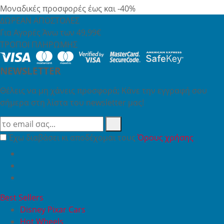
Μοναδικές προσφορές έως και -40%
ΔΩΡΕΑΝ ΑΠΟΣΤΟΛΕΣ
Για Αγορές Άνω των 49,99€
ΤΡΟΠΟΙ ΠΛΗΡΩΜΗΣ
NEWSLETTER
Θέλεις να μη χάνεις προσφορά; Κάνε την εγγραφή σου
σήμερα στη λίστα του newsletter μας!
Έχω διαβάσει κι αποδέχομαι τους
Όρους χρήσης
Best Sellers
Disney Pixar Cars
Hot Wheels