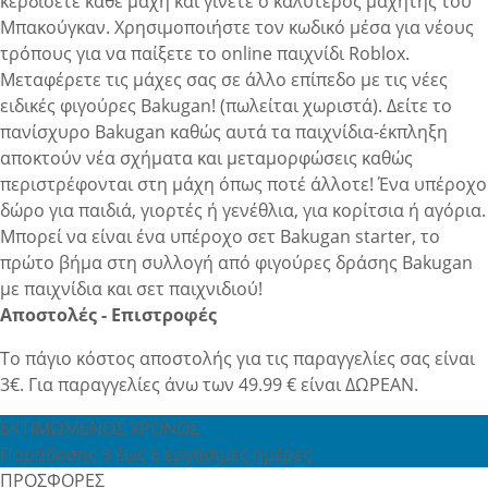
κερδίσετε κάθε μάχη και γίνετε ο καλύτερος μαχητής του
Μπακούγκαν. Χρησιμοποιήστε τον κωδικό μέσα για νέους
τρόπους για να παίξετε το online παιχνίδι Roblox.
Μεταφέρετε τις μάχες σας σε άλλο επίπεδο με τις νέες
ειδικές φιγούρες Bakugan! (πωλείται χωριστά). Δείτε το
πανίσχυρο Bakugan καθώς αυτά τα παιχνίδια-έκπληξη
αποκτούν νέα σχήματα και μεταμορφώσεις καθώς
περιστρέφονται στη μάχη όπως ποτέ άλλοτε! Ένα υπέροχο
δώρο για παιδιά, γιορτές ή γενέθλια, για κορίτσια ή αγόρια.
Μπορεί να είναι ένα υπέροχο σετ Bakugan starter, το
πρώτο βήμα στη συλλογή από φιγούρες δράσης Bakugan
με παιχνίδια και σετ παιχνιδιού!
Αποστολές - Επιστροφές
Το πάγιο κόστος αποστολής για τις παραγγελίες σας είναι
3€. Για παραγγελίες άνω των 49.99 € είναι ΔΩΡΕΑΝ.
ΕΚΤΙΜΩΜΕΝΟΣ ΧΡΟΝΟΣ
Παράδοσης 3 έως 6 εργάσιμες ημέρες
ΠΡΟΣΦΟΡΕΣ