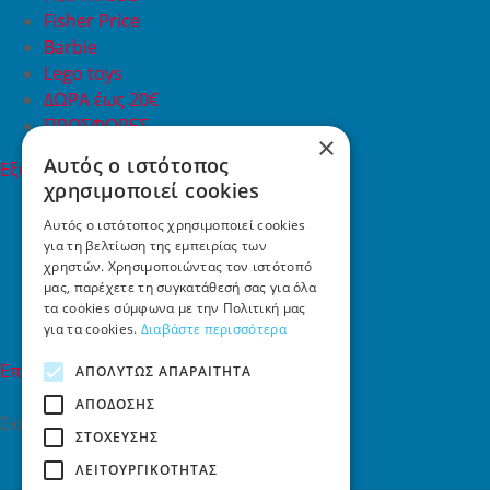
Fisher Price
Barbie
Lego toys
ΔΩΡΑ έως 20€
ΠΡΟΣΦΟΡΕΣ
×
Αυτός ο ιστότοπος
Εξυπηρέτηση Πελατών
χρησιμοποιεί cookies
Εξυπηρέτηση πελατών
Συχνές ερωτήσεις
Αυτός ο ιστότοπος χρησιμοποιεί cookies
για τη βελτίωση της εμπειρίας των
Όροι χρήσης
χρηστών. Χρησιμοποιώντας τον ιστότοπό
Τρόποι Πληρωμής
μας, παρέχετε τη συγκατάθεσή σας για όλα
Επιστροφές
τα cookies σύμφωνα με την Πολιτική μας
Επικοινωνία
για τα cookies.
Διαβάστε περισσότερα
Επικοινωνία
ΑΠΟΛΎΤΩΣ ΑΠΑΡΑΊΤΗΤΑ
ΑΠΌΔΟΣΗΣ
Σκαλάνι, Ηράκλειο Κρήτης
ΣΤΌΧΕΥΣΗΣ
2810731415
ΛΕΙΤΟΥΡΓΙΚΌΤΗΤΑΣ
info[at]toys4u.gr