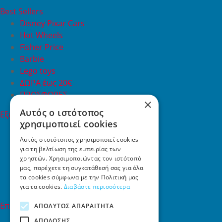
Best Sellers
Disney Pixar Cars
Hot Wheels
Fisher Price
Barbie
Lego toys
ΔΩΡΑ έως 20€
ΠΡΟΣΦΟΡΕΣ
×
Αυτός ο ιστότοπος
Εξυπηρέτηση Πελατών
χρησιμοποιεί cookies
Εξυπηρέτηση πελατών
Συχνές ερωτήσεις
Αυτός ο ιστότοπος χρησιμοποιεί cookies
για τη βελτίωση της εμπειρίας των
Όροι χρήσης
χρηστών. Χρησιμοποιώντας τον ιστότοπό
Τρόποι Πληρωμής
μας, παρέχετε τη συγκατάθεσή σας για όλα
Επιστροφές
τα cookies σύμφωνα με την Πολιτική μας
Επικοινωνία
για τα cookies.
Διαβάστε περισσότερα
Επικοινωνία
ΑΠΟΛΎΤΩΣ ΑΠΑΡΑΊΤΗΤΑ
ΑΠΌΔΟΣΗΣ