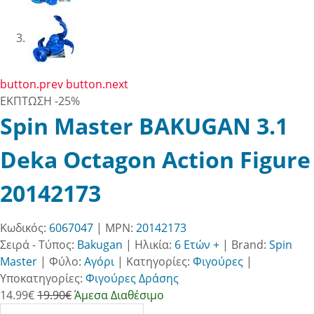
button.prev
button.next
ΕΚΠΤΩΣΗ
-25%
Spin Master BAKUGAN 3.1
Deka Octagon Action Figure
20142173
Κωδικός:
6067047
| MPN:
20142173
Σειρά - Τύπος:
Bakugan
|
Ηλικία:
6 Ετών +
|
Brand:
Spin
Master
|
Φύλο:
Αγόρι
|
Κατηγορίες:
Φιγούρες
|
Υποκατηγορίες:
Φιγούρες Δράσης
14.99
€
19.90€
Άμεσα Διαθέσιμο