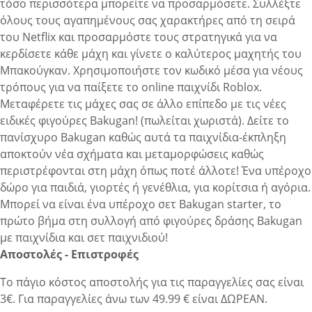
τόσο περισσότερα μπορείτε να προσαρμόσετε. Συλλέξτε
όλους τους αγαπημένους σας χαρακτήρες από τη σειρά
του Netflix και προσαρμόστε τους στρατηγικά για να
κερδίσετε κάθε μάχη και γίνετε ο καλύτερος μαχητής του
Μπακούγκαν. Χρησιμοποιήστε τον κωδικό μέσα για νέους
τρόπους για να παίξετε το online παιχνίδι Roblox.
Μεταφέρετε τις μάχες σας σε άλλο επίπεδο με τις νέες
ειδικές φιγούρες Bakugan! (πωλείται χωριστά). Δείτε το
πανίσχυρο Bakugan καθώς αυτά τα παιχνίδια-έκπληξη
αποκτούν νέα σχήματα και μεταμορφώσεις καθώς
περιστρέφονται στη μάχη όπως ποτέ άλλοτε! Ένα υπέροχο
δώρο για παιδιά, γιορτές ή γενέθλια, για κορίτσια ή αγόρια.
Μπορεί να είναι ένα υπέροχο σετ Bakugan starter, το
πρώτο βήμα στη συλλογή από φιγούρες δράσης Bakugan
με παιχνίδια και σετ παιχνιδιού!
Αποστολές - Επιστροφές
Το πάγιο κόστος αποστολής για τις παραγγελίες σας είναι
3€. Για παραγγελίες άνω των 49.99 € είναι ΔΩΡΕΑΝ.