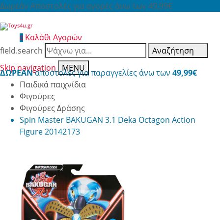
Δωρεάν Αποστολές για αγορές άνω των 49,99€
Καλάθι Αγορών
0
field.search
Αναζήτηση
Skip navigation
MENU
ΔΩΡΕΑΝ
αποστολές για παραγγελίες άνω των
49,99€
Παιδικά παιχνίδια
Φιγούρες
Φιγούρες Δράσης
Spin Master BAKUGAN 3.1 Deka Octagon Action
Figure 20142173