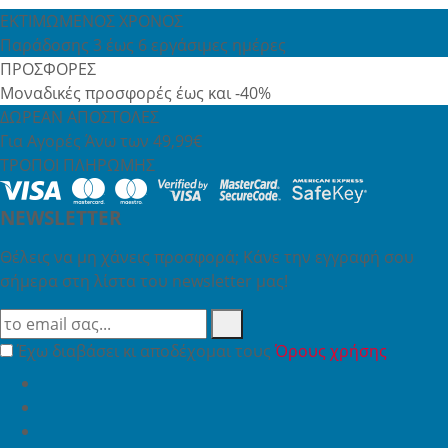
ΕΚΤΙΜΩΜΕΝΟΣ ΧΡΟΝΟΣ
Παράδοσης 3 έως 6 εργάσιμες ημέρες
ΠΡΟΣΦΟΡΕΣ
Μοναδικές προσφορές έως και -40%
ΔΩΡΕΑΝ ΑΠΟΣΤΟΛΕΣ
Για Αγορές Άνω των 49,99€
ΤΡΟΠΟΙ ΠΛΗΡΩΜΗΣ
NEWSLETTER
Θέλεις να μη χάνεις προσφορά; Κάνε την εγγραφή σου
σήμερα στη λίστα του newsletter μας!
Έχω διαβάσει κι αποδέχομαι τους
Όρους χρήσης