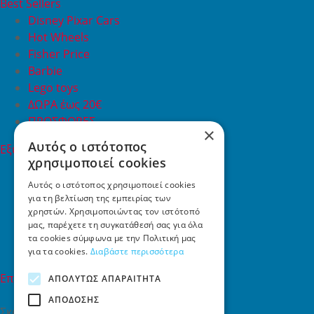
Best Sellers
Disney Pixar Cars
Hot Wheels
Fisher Price
Barbie
Lego toys
ΔΩΡΑ έως 20€
ΠΡΟΣΦΟΡΕΣ
×
Αυτός ο ιστότοπος
Εξυπηρέτηση Πελατών
χρησιμοποιεί cookies
Εξυπηρέτηση πελατών
Συχνές ερωτήσεις
Αυτός ο ιστότοπος χρησιμοποιεί cookies
για τη βελτίωση της εμπειρίας των
Όροι χρήσης
χρηστών. Χρησιμοποιώντας τον ιστότοπό
Τρόποι Πληρωμής
μας, παρέχετε τη συγκατάθεσή σας για όλα
Επιστροφές
τα cookies σύμφωνα με την Πολιτική μας
Επικοινωνία
για τα cookies.
Διαβάστε περισσότερα
Επικοινωνία
ΑΠΟΛΎΤΩΣ ΑΠΑΡΑΊΤΗΤΑ
ΑΠΌΔΟΣΗΣ
Σκαλάνι, Ηράκλειο Κρήτης