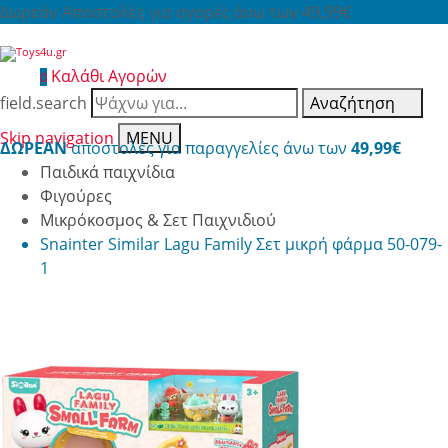
Δωρεάν Αποστολές για αγορές άνω των 49,99€
Καλάθι Αγορών
0
field.search
Αναζήτηση
Skip navigation
MENU
ΔΩΡΕΑΝ
αποστολές για παραγγελίες άνω των
49,99€
Παιδικά παιχνίδια
Φιγούρες
Μικρόκοσμος & Σετ Παιχνιδιού
Snainter Similar Lagu Family Σετ μικρή φάρμα 50-079-
1