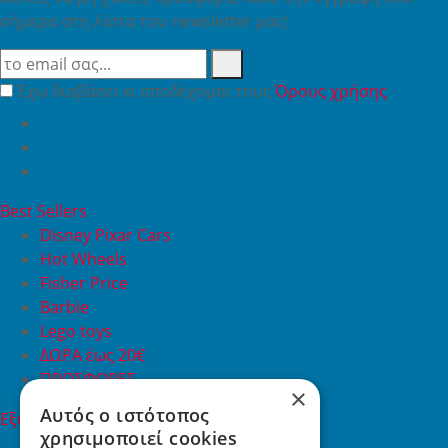
σήμερα στη λίστα του newsletter μας!
Έχω διαβάσει κι αποδέχομαι τους
Όρους χρήσης
Best Sellers
Disney Pixar Cars
Hot Wheels
Fisher Price
Barbie
Lego toys
ΔΩΡΑ έως 20€
ΠΡΟΣΦΟΡΕΣ
×
Αυτός ο ιστότοπος
Εξυπηρέτηση Πελατών
χρησιμοποιεί cookies
Εξυπηρέτηση πελατών