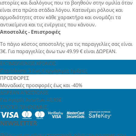
ιστορίες και διαλόγους που το βοηθούν στην ομιλία όταν
είναι στα πρώτα στάδια λόγου. Κατανέμει ρόλους και
αρμοδιότητες στον κάθε χαρακτήρα και ονομάζει τα
αντικείμενα και τις ενέργειες που κάνουν.
Αποστολές - Επιστροφές
Το πάγιο κόστος αποστολής για τις παραγγελίες σας είναι
3€. Για παραγγελίες άνω των 49.99 € είναι ΔΩΡΕΑΝ.
ΕΚΤΙΜΩΜΕΝΟΣ ΧΡΟΝΟΣ
Παράδοσης 3 έως 6 εργάσιμες ημέρες
ΠΡΟΣΦΟΡΕΣ
Μοναδικές προσφορές έως και -40%
ΔΩΡΕΑΝ ΑΠΟΣΤΟΛΕΣ
Για Αγορές Άνω των 49,99€
ΤΡΟΠΟΙ ΠΛΗΡΩΜΗΣ
NEWSLETTER
Θέλεις να μη χάνεις προσφορά; Κάνε την εγγραφή σου