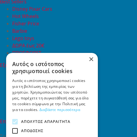
Best Sellers
Disney Pixar Cars
Hot Wheels
Fisher Price
Barbie
Lego toys
ΔΩΡΑ έως 20€
ΠΡΟΣΦΟΡΕΣ
×
Αυτός ο ιστότοπος
Εξυπηρέτηση Πελατών
χρησιμοποιεί cookies
Εξυπηρέτηση πελατών
Συχνές ερωτήσεις
Αυτός ο ιστότοπος χρησιμοποιεί cookies
για τη βελτίωση της εμπειρίας των
Όροι χρήσης
χρηστών. Χρησιμοποιώντας τον ιστότοπό
Τρόποι Πληρωμής
μας, παρέχετε τη συγκατάθεσή σας για όλα
Επιστροφές
τα cookies σύμφωνα με την Πολιτική μας
Επικοινωνία
για τα cookies.
Διαβάστε περισσότερα
Επικοινωνία
ΑΠΟΛΎΤΩΣ ΑΠΑΡΑΊΤΗΤΑ
ΑΠΌΔΟΣΗΣ
Σκαλάνι, Ηράκλειο Κρήτης