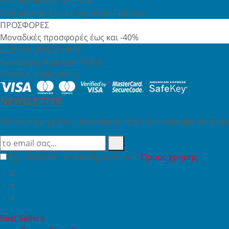
ΕΚΤΙΜΩΜΕΝΟΣ ΧΡΟΝΟΣ
Παράδοσης 3 έως 6 εργάσιμες ημέρες
ΠΡΟΣΦΟΡΕΣ
Μοναδικές προσφορές έως και -40%
ΔΩΡΕΑΝ ΑΠΟΣΤΟΛΕΣ
Για Αγορές Άνω των 49,99€
ΤΡΟΠΟΙ ΠΛΗΡΩΜΗΣ
NEWSLETTER
Θέλεις να μη χάνεις προσφορά; Κάνε την εγγραφή σου σήμε
Έχω διαβάσει κι αποδέχομαι τους
Όρους χρήσης
Best Sellers