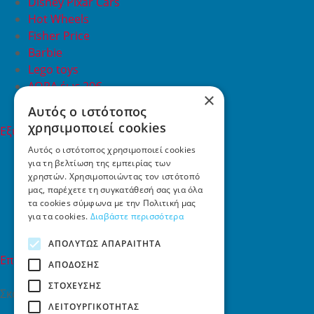
Disney Pixar Cars
Hot Wheels
Fisher Price
Barbie
Lego toys
ΔΩΡΑ έως 20€
×
ΠΡΟΣΦΟΡΕΣ
Αυτός ο ιστότοπος
χρησιμοποιεί cookies
Εξυπηρέτηση Πελατών
Εξυπηρέτηση πελατών
Αυτός ο ιστότοπος χρησιμοποιεί cookies
για τη βελτίωση της εμπειρίας των
Συχνές ερωτήσεις
χρηστών. Χρησιμοποιώντας τον ιστότοπό
Όροι χρήσης
μας, παρέχετε τη συγκατάθεσή σας για όλα
Τρόποι Πληρωμής
τα cookies σύμφωνα με την Πολιτική μας
Επιστροφές
για τα cookies.
Διαβάστε περισσότερα
Επικοινωνία
ΑΠΟΛΎΤΩΣ ΑΠΑΡΑΊΤΗΤΑ
Επικοινωνία
ΑΠΌΔΟΣΗΣ
ΣΤΌΧΕΥΣΗΣ
Σκαλάνι, Ηράκλειο Κρήτης
ΛΕΙΤΟΥΡΓΙΚΌΤΗΤΑΣ
2810731415