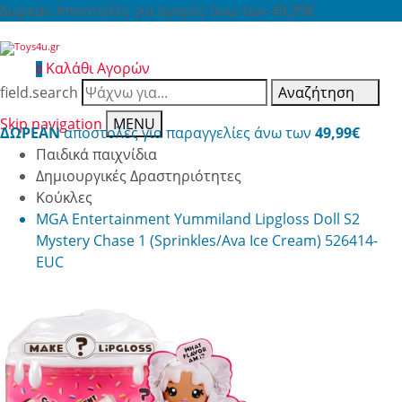
Δωρεάν Αποστολές για αγορές άνω των 49,99€
Καλάθι Αγορών
0
field.search
Αναζήτηση
Skip navigation
MENU
ΔΩΡΕΑΝ
αποστολές για παραγγελίες άνω των
49,99€
Παιδικά παιχνίδια
Δημιουργικές Δραστηριότητες
Κούκλες
MGA Entertainment Yummiland Lipgloss Doll S2
Mystery Chase 1 (Sprinkles/Ava Ice Cream) 526414-
EUC