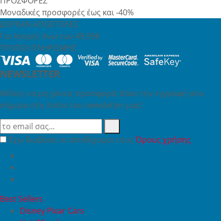
ΠΡΟΣΦΟΡΕΣ
Μοναδικές προσφορές έως και -40%
ΔΩΡΕΑΝ ΑΠΟΣΤΟΛΕΣ
Για Αγορές Άνω των 49,99€
ΤΡΟΠΟΙ ΠΛΗΡΩΜΗΣ
NEWSLETTER
Θέλεις να μη χάνεις προσφορά; Κάνε την εγγραφή σου
σήμερα στη λίστα του newsletter μας!
Έχω διαβάσει κι αποδέχομαι τους
Όρους χρήσης
Best Sellers
Disney Pixar Cars