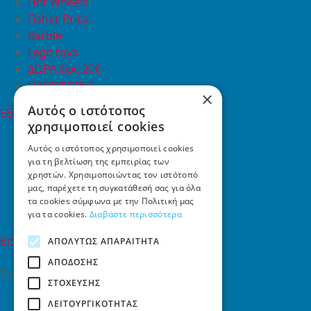
Hot Wheels
Fisher Price
Barbie
Lego toys
ΔΩΡΑ έως 20€
ΠΡΟΣΦΟΡΕΣ
×
Αυτός ο ιστότοπος
Εξυπηρέτηση Πελατών
χρησιμοποιεί cookies
Εξυπηρέτηση πελατών
Συχνές ερωτήσεις
Αυτός ο ιστότοπος χρησιμοποιεί cookies
για τη βελτίωση της εμπειρίας των
Όροι χρήσης
χρηστών. Χρησιμοποιώντας τον ιστότοπό
Τρόποι Πληρωμής
μας, παρέχετε τη συγκατάθεσή σας για όλα
Επιστροφές
τα cookies σύμφωνα με την Πολιτική μας
Επικοινωνία
για τα cookies.
Διαβάστε περισσότερα
Επικοινωνία
ΑΠΟΛΎΤΩΣ ΑΠΑΡΑΊΤΗΤΑ
ΑΠΌΔΟΣΗΣ
Σκαλάνι, Ηράκλειο Κρήτης
ΣΤΌΧΕΥΣΗΣ
2810731415
ΛΕΙΤΟΥΡΓΙΚΌΤΗΤΑΣ
info[at]toys4u.gr