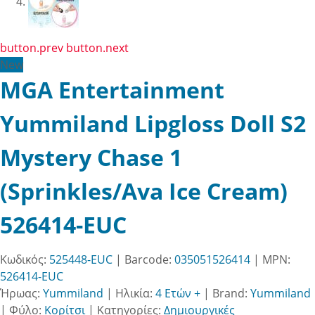
button.prev
button.next
New
MGA Entertainment
Yummiland Lipgloss Doll S2
Mystery Chase 1
(Sprinkles/Ava Ice Cream)
526414-EUC
Κωδικός:
525448-EUC
| Barcode:
035051526414
| MPN:
526414-EUC
Ήρωας:
Yummiland
|
Ηλικία:
4 Ετών +
|
Brand:
Yummiland
|
Φύλο:
Κορίτσι
|
Κατηγορίες:
Δημιουργικές