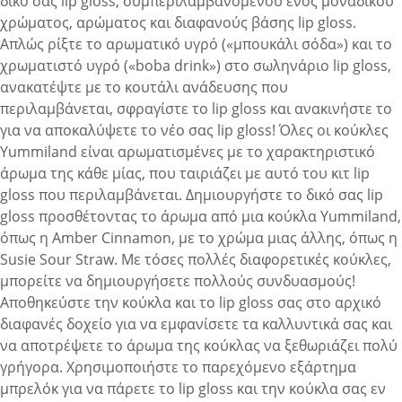
δικό σας lip gloss, συμπεριλαμβανομένου ενός μοναδικού
χρώματος, αρώματος και διαφανούς βάσης lip gloss.
Απλώς ρίξτε το αρωματικό υγρό («μπουκάλι σόδα») και το
χρωματιστό υγρό («boba drink») στο σωληνάριο lip gloss,
ανακατέψτε με το κουτάλι ανάδευσης που
περιλαμβάνεται, σφραγίστε το lip gloss και ανακινήστε το
για να αποκαλύψετε το νέο σας lip gloss! Όλες οι κούκλες
Yummiland είναι αρωματισμένες με το χαρακτηριστικό
άρωμα της κάθε μίας, που ταιριάζει με αυτό του κιτ lip
gloss που περιλαμβάνεται. Δημιουργήστε το δικό σας lip
gloss προσθέτοντας το άρωμα από μια κούκλα Yummiland,
όπως η Amber Cinnamon, με το χρώμα μιας άλλης, όπως η
Susie Sour Straw. Με τόσες πολλές διαφορετικές κούκλες,
μπορείτε να δημιουργήσετε πολλούς συνδυασμούς!
Αποθηκεύστε την κούκλα και το lip gloss σας στο αρχικό
διαφανές δοχείο για να εμφανίσετε τα καλλυντικά σας και
να αποτρέψετε το άρωμα της κούκλας να ξεθωριάζει πολύ
γρήγορα. Χρησιμοποιήστε το παρεχόμενο εξάρτημα
μπρελόκ για να πάρετε το lip gloss και την κούκλα σας εν