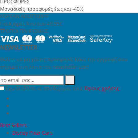
ΠΡΟΣΦΟΡΕΣ
Μοναδικές προσφορές έως και -40%
ΔΩΡΕΑΝ ΑΠΟΣΤΟΛΕΣ
Για Αγορές Άνω των 49,99€
ΤΡΟΠΟΙ ΠΛΗΡΩΜΗΣ
NEWSLETTER
Θέλεις να μη χάνεις προσφορά; Κάνε την εγγραφή σου
σήμερα στη λίστα του newsletter μας!
Έχω διαβάσει κι αποδέχομαι τους
Όρους χρήσης
Best Sellers
Disney Pixar Cars