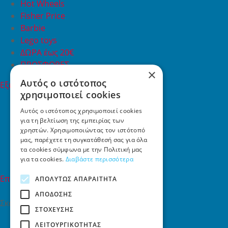
Hot Wheels
Fisher Price
Barbie
Lego toys
ΔΩΡΑ έως 20€
ΠΡΟΣΦΟΡΕΣ
×
Αυτός ο ιστότοπος
Εξυπηρέτηση Πελατών
χρησιμοποιεί cookies
Εξυπηρέτηση πελατών
Συχνές ερωτήσεις
Αυτός ο ιστότοπος χρησιμοποιεί cookies
για τη βελτίωση της εμπειρίας των
Όροι χρήσης
χρηστών. Χρησιμοποιώντας τον ιστότοπό
Τρόποι Πληρωμής
μας, παρέχετε τη συγκατάθεσή σας για όλα
Επιστροφές
τα cookies σύμφωνα με την Πολιτική μας
Επικοινωνία
για τα cookies.
Διαβάστε περισσότερα
Επικοινωνία
ΑΠΟΛΎΤΩΣ ΑΠΑΡΑΊΤΗΤΑ
ΑΠΌΔΟΣΗΣ
Σκαλάνι, Ηράκλειο Κρήτης
ΣΤΌΧΕΥΣΗΣ
2810731415
ΛΕΙΤΟΥΡΓΙΚΌΤΗΤΑΣ
info[at]toys4u.gr