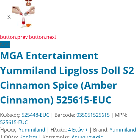
button.prev
button.next
New
MGA Entertainment
Yummiland Lipgloss Doll S2
Cinnamon Spice (Amber
Cinnamon) 525615-EUC
Κωδικός:
525448-EUC
| Barcode:
035051525615
| MPN:
525615-EUC
Ήρωας:
Yummiland
|
Ηλικία:
4 Ετών +
|
Brand:
Yummiland
|
Φύλο:
Κορίτσι
|
Κατηγορίες:
Δημιουργικές