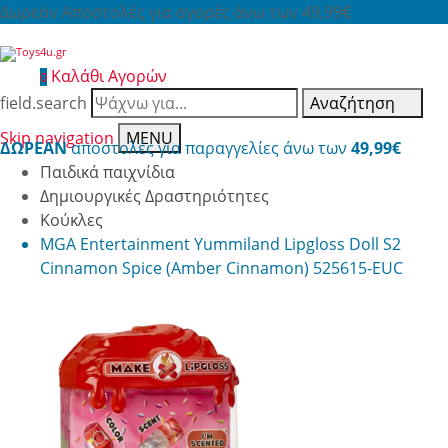
Δωρεάν Αποστολές για αγορές άνω των 49,99€
Καλάθι Αγορών
0
field.search
Αναζήτηση
Skip navigation
MENU
ΔΩΡΕΑΝ
αποστολές για παραγγελίες άνω των
49,99€
Παιδικά παιχνίδια
Δημιουργικές Δραστηριότητες
Κούκλες
MGA Entertainment Yummiland Lipgloss Doll S2
Cinnamon Spice (Amber Cinnamon) 525615-EUC