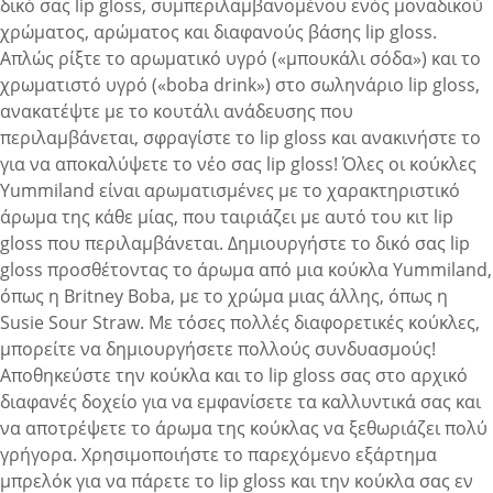
δικό σας lip gloss, συμπεριλαμβανομένου ενός μοναδικού
χρώματος, αρώματος και διαφανούς βάσης lip gloss.
Απλώς ρίξτε το αρωματικό υγρό («μπουκάλι σόδα») και το
χρωματιστό υγρό («boba drink») στο σωληνάριο lip gloss,
ανακατέψτε με το κουτάλι ανάδευσης που
περιλαμβάνεται, σφραγίστε το lip gloss και ανακινήστε το
για να αποκαλύψετε το νέο σας lip gloss! Όλες οι κούκλες
Yummiland είναι αρωματισμένες με το χαρακτηριστικό
άρωμα της κάθε μίας, που ταιριάζει με αυτό του κιτ lip
gloss που περιλαμβάνεται. Δημιουργήστε το δικό σας lip
gloss προσθέτοντας το άρωμα από μια κούκλα Yummiland,
όπως η Britney Boba, με το χρώμα μιας άλλης, όπως η
Susie Sour Straw. Με τόσες πολλές διαφορετικές κούκλες,
μπορείτε να δημιουργήσετε πολλούς συνδυασμούς!
Αποθηκεύστε την κούκλα και το lip gloss σας στο αρχικό
διαφανές δοχείο για να εμφανίσετε τα καλλυντικά σας και
να αποτρέψετε το άρωμα της κούκλας να ξεθωριάζει πολύ
γρήγορα. Χρησιμοποιήστε το παρεχόμενο εξάρτημα
μπρελόκ για να πάρετε το lip gloss και την κούκλα σας εν