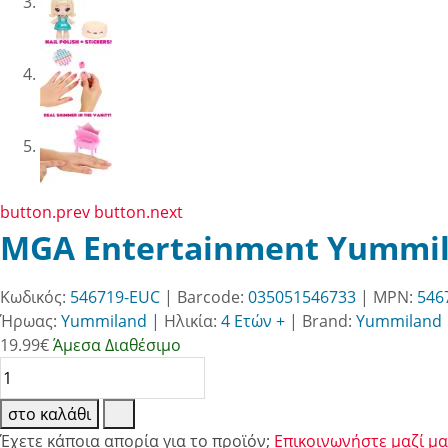
button.prev
button.next
MGA Entertainment Yummilan
Κωδικός:
546719-EUC
| Barcode:
035051546733
| MPN:
546
Ήρωας:
Yummiland
|
Ηλικία:
4 Ετών +
|
Brand:
Yummiland
19.99
€
Άμεσα Διαθέσιμο
στο καλάθι
Έχετε κάποια απορία για το προϊόν;
Επικοινωνήστε μαζί μα