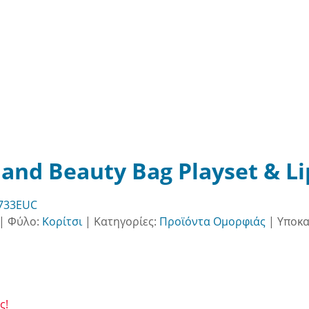
d Beauty Bag Playset & Lip
733EUC
|
Φύλο:
Κορίτσι
|
Κατηγορίες:
Προϊόντα Ομορφιάς
|
Υποκα
ς!