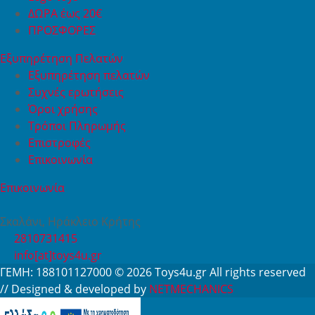
ΔΩΡΑ έως 20€
ΠΡΟΣΦΟΡΕΣ
Εξυπηρέτηση Πελατών
Εξυπηρέτηση πελατών
Συχνές ερωτήσεις
Όροι χρήσης
Τρόποι Πληρωμής
Επιστροφές
Επικοινωνία
Επικοινωνία
Σκαλάνι, Ηράκλειο Κρήτης
2810731415
info[at]toys4u.gr
ΓΕΜΗ: 188101127000 © 2026
Toys4u.gr
All rights reserved
// Designed & developed by
NETMECHANICS