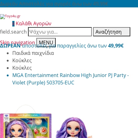
Δωρεάν Αποστολές για αγορές άνω των 49,99€
Καλάθι Αγορών
0
field.search
Αναζήτηση
Skip navigation
MENU
ΔΩΡΕΑΝ
αποστολές για παραγγελίες άνω των
49,99€
Παιδικά παιχνίδια
Κούκλες
Κούκλες
MGA Entertainment Rainbow High Junior PJ Party -
Violet (Purple) 503705-EUC