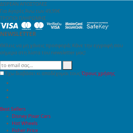
ΔΩΡΕΑΝ ΑΠΟΣΤΟΛΕΣ
Για Αγορές Άνω των 49,99€
ΤΡΟΠΟΙ ΠΛΗΡΩΜΗΣ
NEWSLETTER
Θέλεις να μη χάνεις προσφορά; Κάνε την εγγραφή σου
σήμερα στη λίστα του newsletter μας!
Έχω διαβάσει κι αποδέχομαι τους
Όρους χρήσης
Best Sellers
Disney Pixar Cars
Hot Wheels
Fisher Price