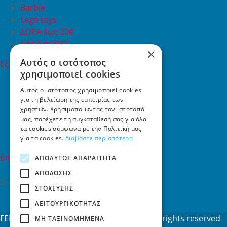
Barbie
Lego toys
ΔΩΡΑ έως 20€
ΠΡΟΣΦΟΡΕΣ
×
Αυτός ο ιστότοπος
Εξυπηρέτηση Πελατών
χρησιμοποιεί cookies
Εξυπηρέτηση πελατών
Συχνές ερωτήσεις
Αυτός ο ιστότοπος χρησιμοποιεί cookies
για τη βελτίωση της εμπειρίας των
Όροι χρήσης
χρηστών. Χρησιμοποιώντας τον ιστότοπό
Τρόποι Πληρωμής
μας, παρέχετε τη συγκατάθεσή σας για όλα
Επιστροφές
τα cookies σύμφωνα με την Πολιτική μας
Επικοινωνία
για τα cookies.
Διαβάστε περισσότερα
Επικοινωνία
ΑΠΟΛΎΤΩΣ ΑΠΑΡΑΊΤΗΤΑ
ΑΠΌΔΟΣΗΣ
Σκαλάνι, Ηράκλειο Κρήτης
ΣΤΌΧΕΥΣΗΣ
2810731415
ΛΕΙΤΟΥΡΓΙΚΌΤΗΤΑΣ
info[at]toys4u.gr
ΓΕΜΗ: 188101127000 © 2026
Toys4u.gr
All rights reserved
ΜΗ ΤΑΞΙΝΟΜΗΜΈΝΑ