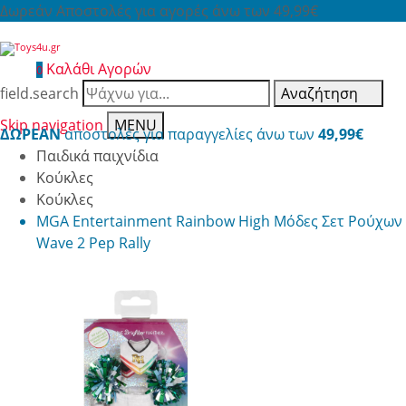
Δωρεάν Αποστολές για αγορές άνω των 49,99€
Καλάθι Αγορών
0
field.search
Αναζήτηση
Skip navigation
MENU
ΔΩΡΕΑΝ
αποστολές για παραγγελίες άνω των
49,99€
Παιδικά παιχνίδια
Κούκλες
Κούκλες
MGA Entertainment Rainbow High Μόδες Σετ Ρούχων
Wave 2 Pep Rally