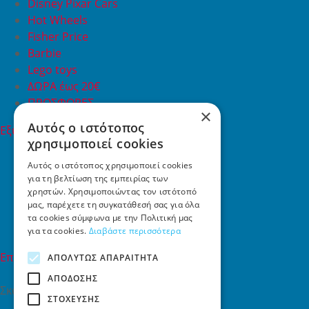
Disney Pixar Cars
Hot Wheels
Fisher Price
Barbie
Lego toys
ΔΩΡΑ έως 20€
ΠΡΟΣΦΟΡΕΣ
×
Αυτός ο ιστότοπος
Εξυπηρέτηση Πελατών
χρησιμοποιεί cookies
Εξυπηρέτηση πελατών
Συχνές ερωτήσεις
Αυτός ο ιστότοπος χρησιμοποιεί cookies
Όροι χρήσης
για τη βελτίωση της εμπειρίας των
χρηστών. Χρησιμοποιώντας τον ιστότοπό
Τρόποι Πληρωμής
μας, παρέχετε τη συγκατάθεσή σας για όλα
Επιστροφές
τα cookies σύμφωνα με την Πολιτική μας
Επικοινωνία
για τα cookies.
Διαβάστε περισσότερα
Επικοινωνία
ΑΠΟΛΎΤΩΣ ΑΠΑΡΑΊΤΗΤΑ
ΑΠΌΔΟΣΗΣ
Σκαλάνι, Ηράκλειο Κρήτης
ΣΤΌΧΕΥΣΗΣ
2810731415