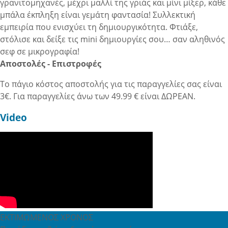
γρανιτομηχανές, μέχρι μαλλί της γριάς και μίνι μίξερ, κάθε
μπάλα έκπληξη είναι γεμάτη φαντασία! Συλλεκτική
εμπειρία που ενισχύει τη δημιουργικότητα. Φτιάξε,
στόλισε και δείξε τις mini δημιουργίες σου… σαν αληθινός
σεφ σε μικρογραφία!
Αποστολές - Επιστροφές
Το πάγιο κόστος αποστολής για τις παραγγελίες σας είναι
3€. Για παραγγελίες άνω των 49.99 € είναι ΔΩΡΕΑΝ.
Video
ΕΚΤΙΜΩΜΕΝΟΣ ΧΡΟΝΟΣ