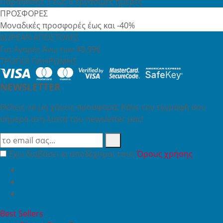
Παράδοσης 3 έως 6 εργάσιμες ημέρες
ΠΡΟΣΦΟΡΕΣ
Μοναδικές προσφορές έως και -40%
ΔΩΡΕΑΝ ΑΠΟΣΤΟΛΕΣ
Για Αγορές Άνω των 49,99€
ΤΡΟΠΟΙ ΠΛΗΡΩΜΗΣ
NEWSLETTER
Θέλεις να μη χάνεις προσφορά; Κάνε την εγγραφή σου
σήμερα στη λίστα του newsletter μας!
Έχω διαβάσει κι αποδέχομαι τους
Όρους χρήσης
Best Sellers