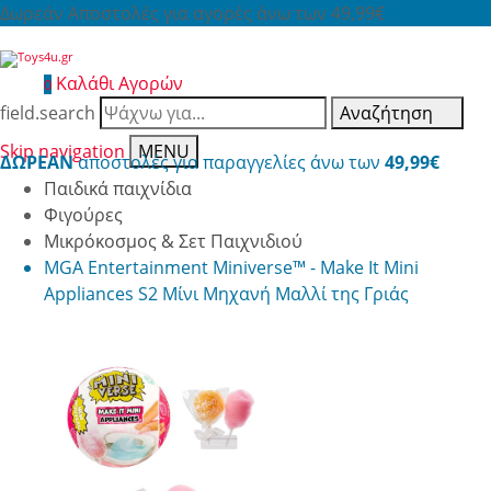
Δωρεάν Αποστολές για αγορές άνω των 49,99€
Καλάθι Αγορών
0
field.search
Αναζήτηση
Skip navigation
MENU
ΔΩΡΕΑΝ
αποστολές για παραγγελίες άνω των
49,99€
Παιδικά παιχνίδια
Φιγούρες
Μικρόκοσμος & Σετ Παιχνιδιού
MGA Entertainment Miniverse™ - Make It Mini
Appliances S2 Μίνι Μηχανή Μαλλί της Γριάς