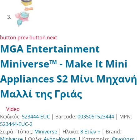
button.prev
button.next
MGA Entertainment
Miniverse™ - Make It Mini
Appliances S2 Μίνι Μηχανή
Μαλλί της Γριάς
Video
Κωδικός:
523444-EUC
| Barcode:
0035051523444
| MPN:
523444-EUC-2
Σειρά - Τύπος:
Miniverse
|
Ηλικία:
8 Ετών +
|
Brand:
Miniverse
|
Φύλο:
Αγόρι-Κορίτσι
|
Κατηγορίες:
Φιγούρες
|