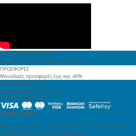
ΕΚΤΙΜΩΜΕΝΟΣ ΧΡΟΝΟΣ
Παράδοσης 3 έως 6 εργάσιμες ημέρες
ΠΡΟΣΦΟΡΕΣ
Μοναδικές προσφορές έως και -40%
ΔΩΡΕΑΝ ΑΠΟΣΤΟΛΕΣ
Για Αγορές Άνω των 49,99€
ΤΡΟΠΟΙ ΠΛΗΡΩΜΗΣ
NEWSLETTER
Θέλεις να μη χάνεις προσφορά; Κάνε την εγγραφή σου
σήμερα στη λίστα του newsletter μας!