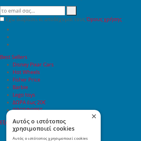
Έχω διαβάσει κι αποδέχομαι τους
Όρους χρήσης
Best Sellers
Disney Pixar Cars
Hot Wheels
Fisher Price
Barbie
Lego toys
ΔΩΡΑ έως 20€
ΠΡΟΣΦΟΡΕΣ
×
Αυτός ο ιστότοπος
Εξυπηρέτηση Πελατών
χρησιμοποιεί cookies
Εξυπηρέτηση πελατών
Συχνές ερωτήσεις
Αυτός ο ιστότοπος χρησιμοποιεί cookies