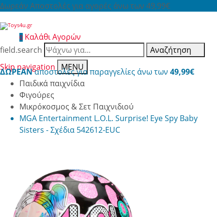
Δωρεάν Αποστολές για αγορές άνω των 49,99€
Καλάθι Αγορών
0
field.search
Αναζήτηση
Skip navigation
MENU
ΔΩΡΕΑΝ
αποστολές για παραγγελίες άνω των
49,99€
Παιδικά παιχνίδια
Φιγούρες
Μικρόκοσμος & Σετ Παιχνιδιού
MGA Entertainment L.O.L. Surprise! Eye Spy Baby
Sisters - Σχέδια 542612-EUC