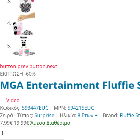
button.prev
button.next
ΕΚΠΤΩΣΗ
-60%
MGA Entertainment Fluffie S
Video
Κωδικός:
593447EUC
| MPN:
594215EUC
Σειρά - Τύπος:
Surprise
|
Ηλικία:
8 Ετών +
|
Brand:
Fluffie S
7.99
€
19.99€
Άμεσα Διαθέσιμο