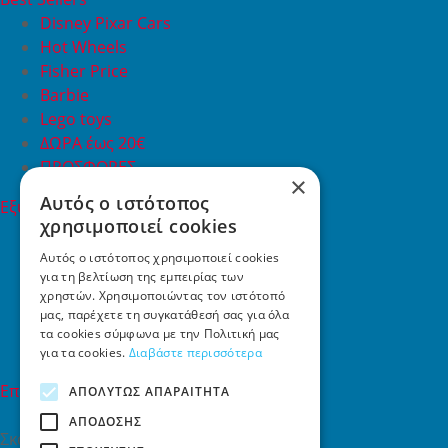
Disney Pixar Cars
Hot Wheels
Fisher Price
Barbie
Lego toys
ΔΩΡΑ έως 20€
ΠΡΟΣΦΟΡΕΣ
×
Αυτός ο ιστότοπος
Εξυπηρέτηση Πελατών
χρησιμοποιεί cookies
Εξυπηρέτηση πελατών
Συχνές ερωτήσεις
Αυτός ο ιστότοπος χρησιμοποιεί cookies
για τη βελτίωση της εμπειρίας των
Όροι χρήσης
χρηστών. Χρησιμοποιώντας τον ιστότοπό
Τρόποι Πληρωμής
μας, παρέχετε τη συγκατάθεσή σας για όλα
Επιστροφές
τα cookies σύμφωνα με την Πολιτική μας
Επικοινωνία
για τα cookies.
Διαβάστε περισσότερα
Επικοινωνία
ΑΠΟΛΎΤΩΣ ΑΠΑΡΑΊΤΗΤΑ
ΑΠΌΔΟΣΗΣ
Σκαλάνι, Ηράκλειο Κρήτης