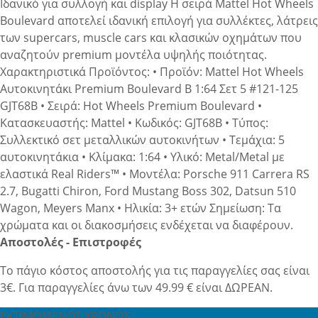
Ιδανικό για συλλογή και display Η σειρά Mattel Hot Wheels
Boulevard αποτελεί ιδανική επιλογή για συλλέκτες, λάτρεις
των supercars, muscle cars και κλασικών οχημάτων που
αναζητούν premium μοντέλα υψηλής ποιότητας.
Χαρακτηριστικά Προϊόντος: • Προϊόν: Mattel Hot Wheels
Αυτοκινητάκι Premium Boulevard B 1:64 Σετ 5 #121-125
GJT68B • Σειρά: Hot Wheels Premium Boulevard •
Κατασκευαστής: Mattel • Κωδικός: GJT68B • Τύπος:
Συλλεκτικό σετ μεταλλικών αυτοκινήτων • Τεμάχια: 5
αυτοκινητάκια • Κλίμακα: 1:64 • Υλικό: Metal/Metal με
ελαστικά Real Riders™ • Μοντέλα: Porsche 911 Carrera RS
2.7, Bugatti Chiron, Ford Mustang Boss 302, Datsun 510
Wagon, Meyers Manx • Ηλικία: 3+ ετών Σημείωση: Τα
χρώματα και οι διακοσμήσεις ενδέχεται να διαφέρουν.
Αποστολές - Επιστροφές
Το πάγιο κόστος αποστολής για τις παραγγελίες σας είναι
3€. Για παραγγελίες άνω των 49.99 € είναι ΔΩΡΕΑΝ.
ΕΚΤΙΜΩΜΕΝΟΣ ΧΡΟΝΟΣ