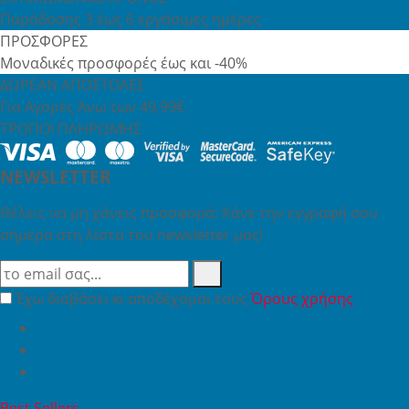
Παράδοσης 3 έως 6 εργάσιμες ημέρες
ΠΡΟΣΦΟΡΕΣ
Μοναδικές προσφορές έως και -40%
ΔΩΡΕΑΝ ΑΠΟΣΤΟΛΕΣ
Για Αγορές Άνω των 49,99€
ΤΡΟΠΟΙ ΠΛΗΡΩΜΗΣ
NEWSLETTER
Θέλεις να μη χάνεις προσφορά; Κάνε την εγγραφή σου
σήμερα στη λίστα του newsletter μας!
Έχω διαβάσει κι αποδέχομαι τους
Όρους χρήσης
Best Sellers