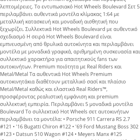
λεπτομέρειες. Το εντυπωσιακό Hot Wheels Boulevard Σετ 5
περιλαμβάνει αυθεντικά μοντέλα κλίμακας 1:64 με
μεταλλική κατασκευή και μοναδική αισθητική που
ξεχωρίζει. Συλλεκτικά Hot Wheels Boulevard με αυθεντικό
σχεδιασμό Η σειρά Hot Wheels Boulevard είναι
εμπνευσμένη από θρυλικά αυτοκίνητα και περιλαμβάνει
μοντέλα με μοναδικά γραφικά, αριθμημένη συσκευασία και
συλλεκτικό χαρακτήρα για απαιτητικούς fans των
αυτοκινήτων. Premium ποιότητα με Real Riders και
Metal/Metal Τα αυθεντικά Hot Wheels Premium
αυτοκινητάκια διαθέτουν μεταλλικό σασί και πλαίσιο
Metal/Metal καθώς και ελαστικά Real Riders™,
προσφέροντας ρεαλιστική εμφάνιση και premium
συλλεκτική εμπειρία. Περιλαμβάνει 5 μοναδικά μοντέλα
Boulevard Το συλλεκτικό Hot Wheels σετ αυτοκινήτων
περιλαμβάνει τα μοντέλα: • Porsche 911 Carrera RS 2.7
#121 • '16 Bugatti Chiron #122 • '69 Ford Mustang Boss 302
#123 • Datsun 510 Wagon #124 • Meyers Manx #125