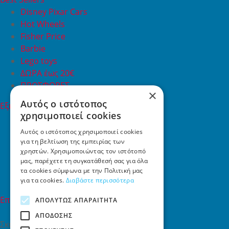
Disney Pixar Cars
Hot Wheels
Fisher Price
Barbie
Lego toys
ΔΩΡΑ έως 20€
ΠΡΟΣΦΟΡΕΣ
×
Αυτός ο ιστότοπος
Εξυπηρέτηση Πελατών
χρησιμοποιεί cookies
Εξυπηρέτηση πελατών
Συχνές ερωτήσεις
Αυτός ο ιστότοπος χρησιμοποιεί cookies
για τη βελτίωση της εμπειρίας των
Όροι χρήσης
χρηστών. Χρησιμοποιώντας τον ιστότοπό
Τρόποι Πληρωμής
μας, παρέχετε τη συγκατάθεσή σας για όλα
Επιστροφές
τα cookies σύμφωνα με την Πολιτική μας
Επικοινωνία
για τα cookies.
Διαβάστε περισσότερα
Επικοινωνία
ΑΠΟΛΎΤΩΣ ΑΠΑΡΑΊΤΗΤΑ
ΑΠΌΔΟΣΗΣ
Σκαλάνι, Ηράκλειο Κρήτης