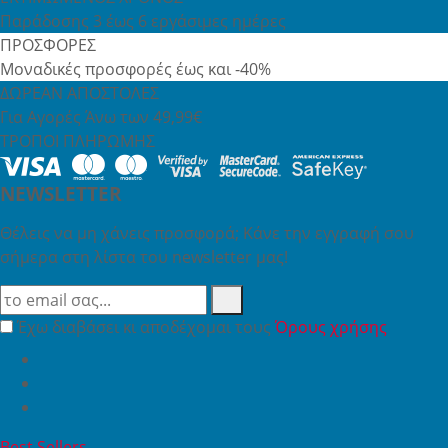
Παράδοσης 3 έως 6 εργάσιμες ημέρες
ΠΡΟΣΦΟΡΕΣ
Μοναδικές προσφορές έως και -40%
ΔΩΡΕΑΝ ΑΠΟΣΤΟΛΕΣ
Για Αγορές Άνω των 49,99€
ΤΡΟΠΟΙ ΠΛΗΡΩΜΗΣ
NEWSLETTER
Θέλεις να μη χάνεις προσφορά; Κάνε την εγγραφή σου
σήμερα στη λίστα του newsletter μας!
Έχω διαβάσει κι αποδέχομαι τους
Όρους χρήσης
Best Sellers