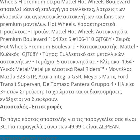
Wheels Η premium σειρά Mattel Hot Wheels Boulevard
αποτελεί ιδανική επιλογή για συλλέκτες, λάτρεις των
κλασικών και αγωνιστικών αυτοκινήτων και fans των
premium μοντέλων Hot Wheels. Χαρακτηριστικά
Προϊόντος: • Προϊόν: Mattel Hot Wheels Αυτοκινητάκι
Premium Boulevard 1:64 Σετ 5 #106-110 GJT68Y • Σειρά:
Hot Wheels Premium Boulevard • Κατασκευαστής: Mattel •
Κωδικός: GJT68Y • Τύπος: Συλλεκτικό σετ μεταλλικών
αυτοκινήτων • Τεμάχια: 5 αυτοκινητάκια • Κλίμακα: 1:64 •
Υλικό: Metal/Metal με ελαστικά Real Riders™ • Μοντέλα:
Mazda 323 GTR, Acura Integra GSR, Meyers Manx, Ford
Transit Supervan, De Tomaso Pantera Gruppo 4 • Ηλικία:
3+ ετών Σημείωση: Τα χρώματα και οι διακοσμήσεις
ενδέχεται να διαφέρουν.
Αποστολές - Επιστροφές
Το πάγιο κόστος αποστολής για τις παραγγελίες σας είναι
3€. Για παραγγελίες άνω των 49.99 € είναι ΔΩΡΕΑΝ.
ΕΚΤΙΜΩΜΕΝΟΣ ΧΡΟΝΟΣ