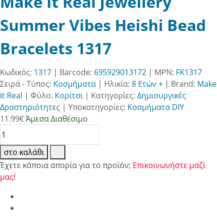
Make It Real Jewellery
Summer Vibes Heishi Bead
Bracelets 1317
Κωδικός:
1317
| Barcode:
695929013172
| MPN:
FK1317
Σειρά - Τύπος:
Κοσμήματα
|
Ηλικία:
8 Ετών +
|
Brand:
Make
it Real
|
Φύλο:
Κορίτσι
|
Κατηγορίες:
Δημιουργικές
Δραστηριότητες
|
Υποκατηγορίες:
Κοσμήματα DIY
11.99
€
Άμεσα Διαθέσιμο
στο καλάθι
Έχετε κάποια απορία για το προϊόν;
Επικοινωνήστε μαζί
μας!