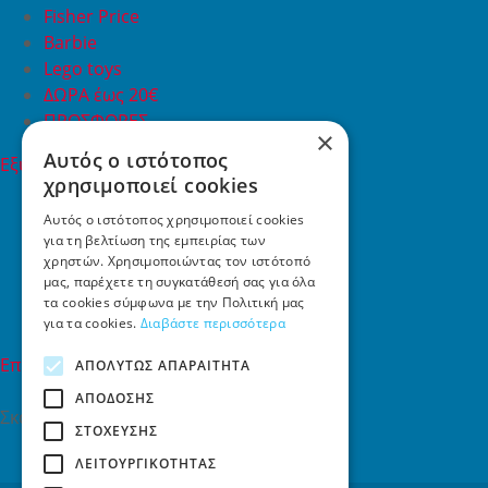
Fisher Price
Barbie
Lego toys
ΔΩΡΑ έως 20€
ΠΡΟΣΦΟΡΕΣ
×
Αυτός ο ιστότοπος
Εξυπηρέτηση Πελατών
χρησιμοποιεί cookies
Εξυπηρέτηση πελατών
Συχνές ερωτήσεις
Αυτός ο ιστότοπος χρησιμοποιεί cookies
για τη βελτίωση της εμπειρίας των
Όροι χρήσης
χρηστών. Χρησιμοποιώντας τον ιστότοπό
Τρόποι Πληρωμής
μας, παρέχετε τη συγκατάθεσή σας για όλα
Επιστροφές
τα cookies σύμφωνα με την Πολιτική μας
Επικοινωνία
για τα cookies.
Διαβάστε περισσότερα
Επικοινωνία
ΑΠΟΛΎΤΩΣ ΑΠΑΡΑΊΤΗΤΑ
ΑΠΌΔΟΣΗΣ
Σκαλάνι, Ηράκλειο Κρήτης
ΣΤΌΧΕΥΣΗΣ
2810731415
ΛΕΙΤΟΥΡΓΙΚΌΤΗΤΑΣ
info[at]toys4u.gr