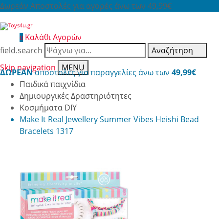
Δωρεάν Αποστολές για αγορές άνω των 49,99€
Καλάθι Αγορών
0
field.search
Αναζήτηση
Skip navigation
MENU
ΔΩΡΕΑΝ
αποστολές για παραγγελίες άνω των
49,99€
Παιδικά παιχνίδια
Δημιουργικές Δραστηριότητες
Κοσμήματα DIY
Make It Real Jewellery Summer Vibes Heishi Bead
Bracelets 1317