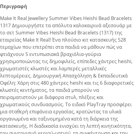
Περιγραφή
Make It Real Jewellery Summer Vibes Heishi Bead Bracelets
1317 Δημιουργήστε τα απόλυτα καλοκαιρινά αξεσουάρ με
το σετ Summer Vibes Heishi Bead Bracelets (1317) της
εταιρείας Make It Real! Ένα πλούσιο κιτ κατασκευής 528
τεμαχίων που επιτρέπει στα παιδιά να μάθουν πώς να
φτιάχνουν 5 εντυπωσιακά βραχιόλια-γούρια
χρησιμοποιώντας τις δημοφιλείς, επίπεδες χάντρες heishi,
χρωματιστές κλωστές και λαμπερές μεταλλικές
λεπτομέρειες. Δημιουργική Απασχόληση & Εκπαιδευτικά
Οφέλη: Χάρη στις 480 χάντρες heishi και τις 6 διαφορετικές
κλωστές κεντήματος, τα παιδιά μπορούν να
πειραματιστούν με διάφορα στυλ, πλέξεις και
χρωματικούς συνδυασμούς. Το ειδικό PlayTray προσφέρει
μια σταθερή επιφάνεια εργασίας, κρατώντας τα υλικά
οργανωμένα και ταξινομημένα κατά τη διάρκεια της
κατασκευής. Η διαδικασία ενισχύει τη λεπτή κινητικότητα,
τον συντονισμό χεριού-ματιού, τη συγκέντρωση και την