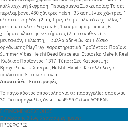
καλλιτεχνική έκφραση. Περιεχόμενα Συσκευασίας: Το σετ
περιλαμβάνει 480 χάντρες heishi, 35 ασημένιες χάντρες, 1
ελαστικό κορδόνι (2 m), 1 μεγάλο μεταλλικό δαχτυλίδι, 1
μικρό μεταλλικό δαχτυλίδι, 1 κούμπωμα με κρίκο, 6
χρώματα κλωστής κεντήματος (2 m το καθένα), 3
μενταγιόν, 1 κλωστή, 1 φύλλο οδηγιών και 1 δίσκο
οργάνωσης PlayTray. Χαρακτηριστικά Προϊόντος: ·Προϊόν:
Summer Vibes Heishi Bead Bracelets ·Εταιρεία: Make It Real
·Κωδικός Προϊόντος: 1317 ·Τύπος: Σετ Κατασκευής
Βραχιολιών με Χάντρες Heishi ·Ηλικία: Κατάλληλο για
παιδιά από 8 ετών και άνω
Αποστολές - Επιστροφές
Το πάγιο κόστος αποστολής για τις παραγγελίες σας είναι
3€. Για παραγγελίες άνω των 49.99 € είναι ΔΩΡΕΑΝ.
ΕΚΤΙΜΩΜΕΝΟΣ ΧΡΟΝΟΣ
Παράδοσης 3 έως 6 εργάσιμες ημέρες
ΠΡΟΣΦΟΡΕΣ