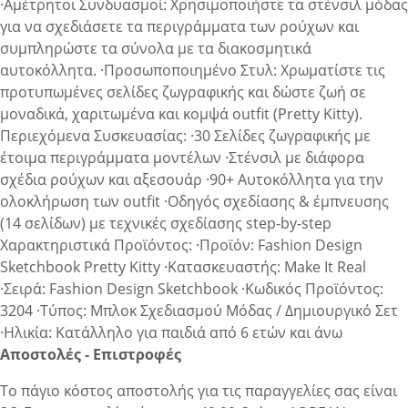
·Αμέτρητοι Συνδυασμοί: Χρησιμοποιήστε τα στένσιλ μόδας
για να σχεδιάσετε τα περιγράμματα των ρούχων και
συμπληρώστε τα σύνολα με τα διακοσμητικά
αυτοκόλλητα. ·Προσωποποιημένο Στυλ: Χρωματίστε τις
προτυπωμένες σελίδες ζωγραφικής και δώστε ζωή σε
μοναδικά, χαριτωμένα και κομψά outfit (Pretty Kitty).
Περιεχόμενα Συσκευασίας: ·30 Σελίδες ζωγραφικής με
έτοιμα περιγράμματα μοντέλων ·Στένσιλ με διάφορα
σχέδια ρούχων και αξεσουάρ ·90+ Αυτοκόλλητα για την
ολοκλήρωση των outfit ·Οδηγός σχεδίασης & έμπνευσης
(14 σελίδων) με τεχνικές σχεδίασης step-by-step
Χαρακτηριστικά Προϊόντος: ·Προϊόν: Fashion Design
Sketchbook Pretty Kitty ·Κατασκευαστής: Make It Real
·Σειρά: Fashion Design Sketchbook ·Κωδικός Προϊόντος:
3204 ·Τύπος: Μπλοκ Σχεδιασμού Μόδας / Δημιουργικό Σετ
·Ηλικία: Κατάλληλο για παιδιά από 6 ετών και άνω
Αποστολές - Επιστροφές
Το πάγιο κόστος αποστολής για τις παραγγελίες σας είναι