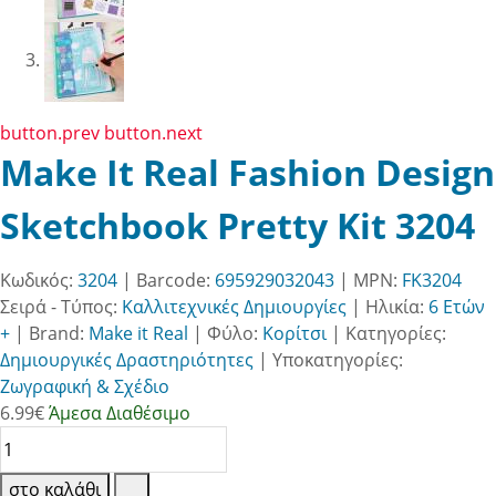
button.prev
button.next
Make It Real Fashion Design
Sketchbook Pretty Kit 3204
Κωδικός:
3204
| Barcode:
695929032043
| MPN:
FK3204
Σειρά - Τύπος:
Καλλιτεχνικές Δημιουργίες
|
Ηλικία:
6 Ετών
+
|
Brand:
Make it Real
|
Φύλο:
Κορίτσι
|
Κατηγορίες:
Δημιουργικές Δραστηριότητες
|
Υποκατηγορίες:
Ζωγραφική & Σχέδιο
6.99
€
Άμεσα Διαθέσιμο
στο καλάθι