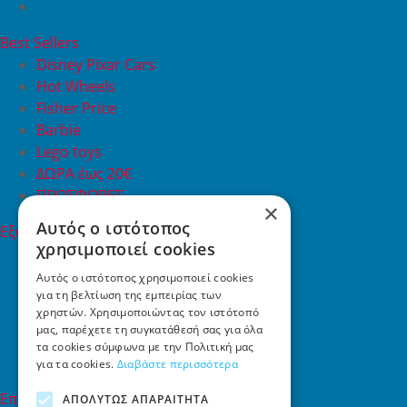
Best Sellers
Disney Pixar Cars
Hot Wheels
Fisher Price
Barbie
Lego toys
ΔΩΡΑ έως 20€
ΠΡΟΣΦΟΡΕΣ
×
Αυτός ο ιστότοπος
Εξυπηρέτηση Πελατών
χρησιμοποιεί cookies
Εξυπηρέτηση πελατών
Συχνές ερωτήσεις
Αυτός ο ιστότοπος χρησιμοποιεί cookies
για τη βελτίωση της εμπειρίας των
Όροι χρήσης
χρηστών. Χρησιμοποιώντας τον ιστότοπό
Τρόποι Πληρωμής
μας, παρέχετε τη συγκατάθεσή σας για όλα
Επιστροφές
τα cookies σύμφωνα με την Πολιτική μας
Επικοινωνία
για τα cookies.
Διαβάστε περισσότερα
Επικοινωνία
ΑΠΟΛΎΤΩΣ ΑΠΑΡΑΊΤΗΤΑ