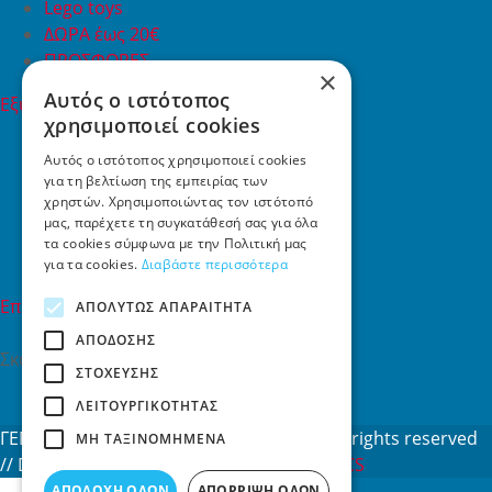
Lego toys
ΔΩΡΑ έως 20€
ΠΡΟΣΦΟΡΕΣ
×
Αυτός ο ιστότοπος
Εξυπηρέτηση Πελατών
χρησιμοποιεί cookies
Εξυπηρέτηση πελατών
Συχνές ερωτήσεις
Αυτός ο ιστότοπος χρησιμοποιεί cookies
για τη βελτίωση της εμπειρίας των
Όροι χρήσης
χρηστών. Χρησιμοποιώντας τον ιστότοπό
Τρόποι Πληρωμής
μας, παρέχετε τη συγκατάθεσή σας για όλα
Επιστροφές
τα cookies σύμφωνα με την Πολιτική μας
Επικοινωνία
για τα cookies.
Διαβάστε περισσότερα
Επικοινωνία
ΑΠΟΛΎΤΩΣ ΑΠΑΡΑΊΤΗΤΑ
ΑΠΌΔΟΣΗΣ
Σκαλάνι, Ηράκλειο Κρήτης
ΣΤΌΧΕΥΣΗΣ
2810731415
ΛΕΙΤΟΥΡΓΙΚΌΤΗΤΑΣ
info[at]toys4u.gr
ΓΕΜΗ: 188101127000 © 2026
Toys4u.gr
All rights reserved
ΜΗ ΤΑΞΙΝΟΜΗΜΈΝΑ
// Designed & developed by
NETMECHANICS
ΑΠΟΔΟΧΉ ΌΛΩΝ
ΑΠΌΡΡΙΨΗ ΌΛΩΝ