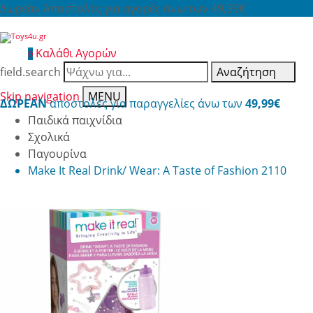
Δωρεάν Αποστολές για αγορές άνω των 49,99€
Καλάθι Αγορών
0
field.search
Αναζήτηση
Skip navigation
MENU
ΔΩΡΕΑΝ
αποστολές για παραγγελίες άνω των
49,99€
Παιδικά παιχνίδια
Σχολικά
Παγουρίνα
Make It Real Drink/ Wear: A Taste of Fashion 2110