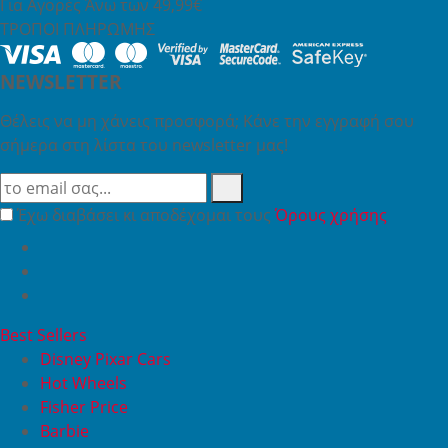
Για Αγορές Άνω των 49,99€
ΤΡΟΠΟΙ ΠΛΗΡΩΜΗΣ
NEWSLETTER
Θέλεις να μη χάνεις προσφορά; Κάνε την εγγραφή σου
σήμερα στη λίστα του newsletter μας!
Έχω διαβάσει κι αποδέχομαι τους
Όρους χρήσης
Best Sellers
Disney Pixar Cars
Hot Wheels
Fisher Price
Barbie