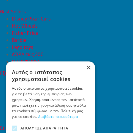
Best Sellers
Disney Pixar Cars
Hot Wheels
Fisher Price
Barbie
Lego toys
ΔΩΡΑ έως 20€
ΠΡΟΣΦΟΡΕΣ
×
Αυτός ο ιστότοπος
Εξυπηρέτηση Πελατών
χρησιμοποιεί cookies
Εξυπηρέτηση πελατών
Συχνές ερωτήσεις
Αυτός ο ιστότοπος χρησιμοποιεί cookies
για τη βελτίωση της εμπειρίας των
Όροι χρήσης
χρηστών. Χρησιμοποιώντας τον ιστότοπό
Τρόποι Πληρωμής
μας, παρέχετε τη συγκατάθεσή σας για όλα
Επιστροφές
τα cookies σύμφωνα με την Πολιτική μας
Επικοινωνία
για τα cookies.
Διαβάστε περισσότερα
Επικοινωνία
ΑΠΟΛΎΤΩΣ ΑΠΑΡΑΊΤΗΤΑ