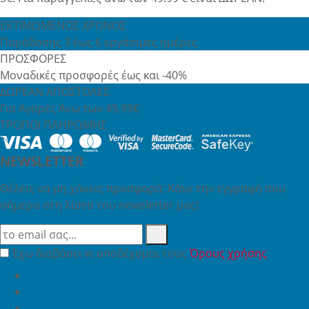
ΕΚΤΙΜΩΜΕΝΟΣ ΧΡΟΝΟΣ
Παράδοσης 3 έως 6 εργάσιμες ημέρες
ΠΡΟΣΦΟΡΕΣ
Μοναδικές προσφορές έως και -40%
ΔΩΡΕΑΝ ΑΠΟΣΤΟΛΕΣ
Για Αγορές Άνω των 49,99€
ΤΡΟΠΟΙ ΠΛΗΡΩΜΗΣ
NEWSLETTER
Θέλεις να μη χάνεις προσφορά; Κάνε την εγγραφή σου
σήμερα στη λίστα του newsletter μας!
Έχω διαβάσει κι αποδέχομαι τους
Όρους χρήσης