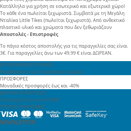
Κατάλληλα για χρήση σε εσωτερικό και εξωτερικό χώρο!
Το κάθε ένα πωλείται ξεχωριστά. Συμβατά με τη Μεγάλη
Νταλίκα Little Tikes (πωλείται ξεχωριστά). Από ανθεκτικό
πλαστικό υλικό και χρώματα που δεν ξεθωριάζουν
Αποστολές - Επιστροφές
Το πάγιο κόστος αποστολής για τις παραγγελίες σας είναι
3€. Για παραγγελίες άνω των 49.99 € είναι ΔΩΡΕΑΝ.
ΕΚΤΙΜΩΜΕΝΟΣ ΧΡΟΝΟΣ
Παράδοσης 3 έως 6 εργάσιμες ημέρες
ΠΡΟΣΦΟΡΕΣ
Μοναδικές προσφορές έως και -40%
ΔΩΡΕΑΝ ΑΠΟΣΤΟΛΕΣ
Για Αγορές Άνω των 49,99€
ΤΡΟΠΟΙ ΠΛΗΡΩΜΗΣ
NEWSLETTER