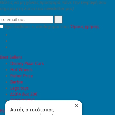
Θέλεις να μη χάνεις προσφορά; Κάνε την εγγραφή σου
σήμερα στη λίστα του newsletter μας!
Έχω διαβάσει κι αποδέχομαι τους
Όρους χρήσης
Best Sellers
Disney Pixar Cars
Hot Wheels
Fisher Price
Barbie
Lego toys
ΔΩΡΑ έως 20€
ΠΡΟΣΦΟΡΕΣ
×
Αυτός ο ιστότοπος
Εξυπηρέτηση Πελατών