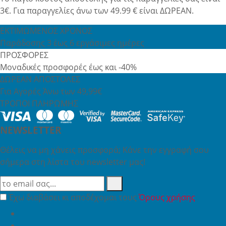
3€. Για παραγγελίες άνω των 49.99 € είναι ΔΩΡΕΑΝ.
ΕΚΤΙΜΩΜΕΝΟΣ ΧΡΟΝΟΣ
Παράδοσης 3 έως 6 εργάσιμες ημέρες
ΠΡΟΣΦΟΡΕΣ
Μοναδικές προσφορές έως και -40%
ΔΩΡΕΑΝ ΑΠΟΣΤΟΛΕΣ
Για Αγορές Άνω των 49,99€
ΤΡΟΠΟΙ ΠΛΗΡΩΜΗΣ
NEWSLETTER
Θέλεις να μη χάνεις προσφορά; Κάνε την εγγραφή σου
σήμερα στη λίστα του newsletter μας!
Έχω διαβάσει κι αποδέχομαι τους
Όρους χρήσης