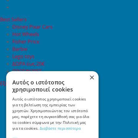
Best Sellers
Disney Pixar Cars
Hot Wheels
Fisher Price
Barbie
Lego toys
ΔΩΡΑ έως 20€
ΠΡΟΣΦΟΡΕΣ
×
Αυτός ο ιστότοπος
Εξυπηρέτηση Πελατών
χρησιμοποιεί cookies
Εξυπηρέτηση πελατών
Συχνές ερωτήσεις
Αυτός ο ιστότοπος χρησιμοποιεί cookies
για τη βελτίωση της εμπειρίας των
Όροι χρήσης
χρηστών. Χρησιμοποιώντας τον ιστότοπό
Τρόποι Πληρωμής
μας, παρέχετε τη συγκατάθεσή σας για όλα
Επιστροφές
τα cookies σύμφωνα με την Πολιτική μας
Επικοινωνία
για τα cookies.
Διαβάστε περισσότερα