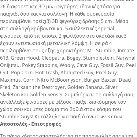
26 διαφορετικές 3D μίνι φιγούρες, ιδανικές τόσο για
παιχνίδι όσο και για συλλογή. H κάθε συσκευασία
περιλαμβάνει τρείς(3) 3D φιγούρες δράσης 5 cm . Μέσα
στη συλλογή κρύβονται και 5 συλλεκτικές special
φιγούρες, από τις οποίες 2 φωτίζουν στο σκοτάδι και 3
έχουν εντυπωσιακή μεταλλική λάμψη. Η σειρά 4
περιλαμβάνει τους εξής χαρακτήρες: Mr. Stumble, Inmate
613, Green Hood, Cleopatra, Bogey, Stumblestein, Narwhal,
Onijutsu, Pokey Stabbins, Wooly, Cave Guy, Fossil Guy, Peel
Out, Pop Corn, Hot Trash, Abducted Guy, Pixel Guy,
Maximus, Corn, Nitro McBoomyson, Burger Baxter, Dead
Fred, Zarkaan the Destroyer, Golden Banana, Silver
Skeleton και Golden Sensei. Συμπλήρωσε τη συλλογή σου,
αντάλλαξε φιγούρες με φίλους, παίξε, διακόσμησε τον
χώρο σου και μπες ακόμα πιο βαθιά στον κόσμο του
Stumble Guys! Κατάλληλο για παιδιά άνω των 3 ετών.
Αποστολές - Επιστροφές
Το πάγιο κόστος αποστολής για τις παραγγελίες σας είναι