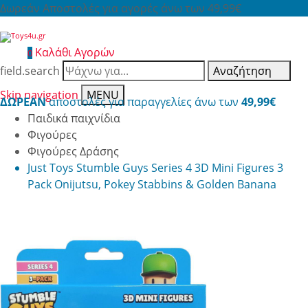
Δωρεάν Αποστολές για αγορές άνω των 49,99€
Καλάθι Αγορών
0
field.search
Αναζήτηση
Skip navigation
MENU
ΔΩΡΕΑΝ
αποστολές για παραγγελίες άνω των
49,99€
Παιδικά παιχνίδια
Φιγούρες
Φιγούρες Δράσης
Just Toys Stumble Guys Series 4 3D Mini Figures 3
Pack Onijutsu, Pokey Stabbins & Golden Banana