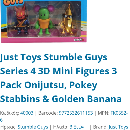
Just Toys Stumble Guys
Series 4 3D Mini Figures 3
Pack Onijutsu, Pokey
Stabbins & Golden Banana
Κωδικός:
40003
| Barcode:
9772532611153
| MPN:
FK0552-
6
Ήρωας:
Stumble Guys
|
Ηλικία:
3 Ετών +
|
Brand:
Just Toys