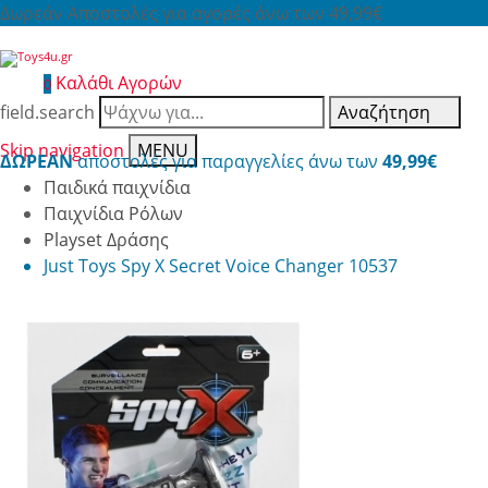
Δωρεάν Αποστολές για αγορές άνω των 49,99€
Καλάθι Αγορών
0
field.search
Αναζήτηση
Skip navigation
MENU
ΔΩΡΕΑΝ
αποστολές για παραγγελίες άνω των
49,99€
Παιδικά παιχνίδια
Παιχνίδια Ρόλων
Playset Δράσης
Just Toys Spy X Secret Voice Changer 10537