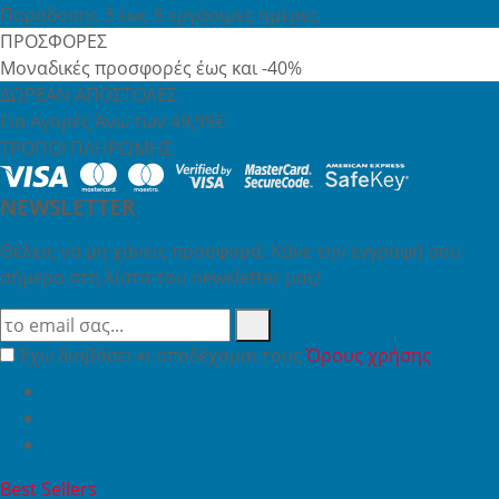
Παράδοσης 3 έως 6 εργάσιμες ημέρες
ΠΡΟΣΦΟΡΕΣ
Μοναδικές προσφορές έως και -40%
ΔΩΡΕΑΝ ΑΠΟΣΤΟΛΕΣ
Για Αγορές Άνω των 49,99€
ΤΡΟΠΟΙ ΠΛΗΡΩΜΗΣ
NEWSLETTER
Θέλεις να μη χάνεις προσφορά; Κάνε την εγγραφή σου
σήμερα στη λίστα του newsletter μας!
Έχω διαβάσει κι αποδέχομαι τους
Όρους χρήσης
Best Sellers