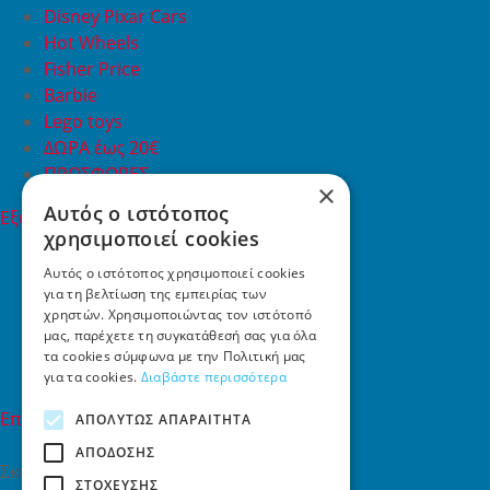
Disney Pixar Cars
Hot Wheels
Fisher Price
Barbie
Lego toys
ΔΩΡΑ έως 20€
ΠΡΟΣΦΟΡΕΣ
×
Αυτός ο ιστότοπος
Εξυπηρέτηση Πελατών
χρησιμοποιεί cookies
Εξυπηρέτηση πελατών
Συχνές ερωτήσεις
Αυτός ο ιστότοπος χρησιμοποιεί cookies
για τη βελτίωση της εμπειρίας των
Όροι χρήσης
χρηστών. Χρησιμοποιώντας τον ιστότοπό
Τρόποι Πληρωμής
μας, παρέχετε τη συγκατάθεσή σας για όλα
Επιστροφές
τα cookies σύμφωνα με την Πολιτική μας
Επικοινωνία
για τα cookies.
Διαβάστε περισσότερα
Επικοινωνία
ΑΠΟΛΎΤΩΣ ΑΠΑΡΑΊΤΗΤΑ
ΑΠΌΔΟΣΗΣ
Σκαλάνι, Ηράκλειο Κρήτης
ΣΤΌΧΕΥΣΗΣ