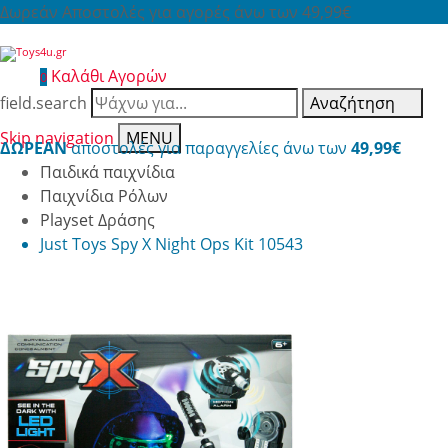
Δωρεάν Αποστολές για αγορές άνω των 49,99€
Καλάθι Αγορών
0
field.search
Αναζήτηση
Skip navigation
MENU
ΔΩΡΕΑΝ
αποστολές για παραγγελίες άνω των
49,99€
Παιδικά παιχνίδια
Παιχνίδια Ρόλων
Playset Δράσης
Just Toys Spy X Night Ops Kit 10543