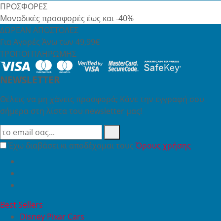
ΠΡΟΣΦΟΡΕΣ
Μοναδικές προσφορές έως και -40%
ΔΩΡΕΑΝ ΑΠΟΣΤΟΛΕΣ
Για Αγορές Άνω των 49,99€
ΤΡΟΠΟΙ ΠΛΗΡΩΜΗΣ
NEWSLETTER
Θέλεις να μη χάνεις προσφορά; Κάνε την εγγραφή σου
σήμερα στη λίστα του newsletter μας!
Έχω διαβάσει κι αποδέχομαι τους
Όρους χρήσης
Best Sellers
Disney Pixar Cars