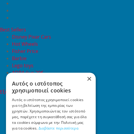
Best Sellers
Disney Pixar Cars
Hot Wheels
Fisher Price
Barbie
Lego toys
ΔΩΡΑ έως 20€
×
ΠΡΟΣΦΟΡΕΣ
Αυτός ο ιστότοπος
χρησιμοποιεί cookies
Εξυπηρέτηση Πελατών
Εξυπηρέτηση πελατών
Αυτός ο ιστότοπος χρησιμοποιεί cookies
για τη βελτίωση της εμπειρίας των
Συχνές ερωτήσεις
χρηστών. Χρησιμοποιώντας τον ιστότοπό
Όροι χρήσης
μας, παρέχετε τη συγκατάθεσή σας για όλα
Τρόποι Πληρωμής
τα cookies σύμφωνα με την Πολιτική μας
Επιστροφές
για τα cookies.
Διαβάστε περισσότερα