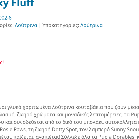
y Fluff
002-6
ορίες:
Λούτρινα
|
Υποκατηγορίες:
Λούτρινα
ς!
ίναι γλυκά χαριτωμένα λούτρινα κουταβάκια που ζουν μέσα
διασμό, ζωηρά χρώματα και μοναδικές λεπτομέρειες, τα Pu
ου και συνοδεύεται από το δικό του μπολάκι, αυτοκόλλητα
Rosie Paws, τη ζωηρή Dotty Spot, τον λαμπερό Sunny Snout,
τιέται, παίζεται, αγαπιέται! Σύλλεξε όλα τα Pup a Dorable