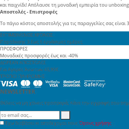
και παιχνίδι! Απόλαυσε τη μοναδική εμπειρία του unboxin
Αποστολές - Επιστροφές
Το πάγιο κόστος αποστολής για τις παραγγελίες σας είναι 3
ΕΚΤΙΜΩΜΕΝΟΣ ΧΡΟΝΟΣ
Παράδοσης 3 έως 6 εργάσιμες ημέρες
ΠΡΟΣΦΟΡΕΣ
Μοναδικές προσφορές έως και -40%
ΔΩΡΕΑΝ ΑΠΟΣΤΟΛΕΣ
Για Αγορές Άνω των 49,99€
ΤΡΟΠΟΙ ΠΛΗΡΩΜΗΣ
NEWSLETTER
Θέλεις να μη χάνεις προσφορά; Κάνε την εγγραφή σου σήμε
Έχω διαβάσει κι αποδέχομαι τους
Όρους χρήσης