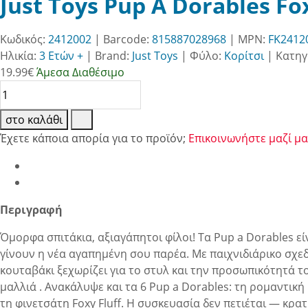
Just Toys Pup A Dorables Fox
Κωδικός:
2412002
| Barcode:
815887028968
| MPN:
FK2412
Ηλικία:
3 Ετών +
|
Brand:
Just Toys
|
Φύλο:
Κορίτσι
|
Κατηγ
19.99
€
Άμεσα Διαθέσιμο
στο καλάθι
Έχετε κάποια απορία για το προϊόν;
Επικοινωνήστε μαζί μα
Περιγραφή
Όμορφα σπιτάκια, αξιαγάπητοι φίλοι! Τα Pup a Dorables ε
γίνουν η νέα αγαπημένη σου παρέα. Με παιχνιδιάρικο σχε
κουταβάκι ξεχωρίζει για το στυλ και την προσωπικότητά τ
μαλλιά . Ανακάλυψε και τα 6 Pup a Dorables: τη ρομαντική 
τη φινετσάτη Foxy Fluff. Η συσκευασία δεν πετιέται — κρα