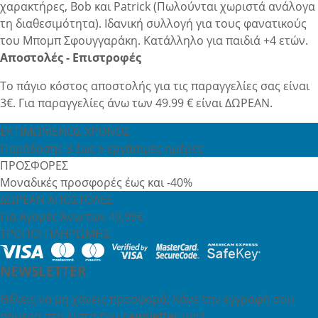
χαρακτήρες, Bob και Patrick (Πωλούνται χωριστά ανάλογα
τη διαθεσιμότητα). Ιδανική συλλογή για τους φανατικούς
του Μπομπ Σφουγγαράκη. Κατάλληλο για παιδιά +4 ετών.
Αποστολές - Επιστροφές
Το πάγιο κόστος αποστολής για τις παραγγελίες σας είναι
3€. Για παραγγελίες άνω των 49.99 € είναι ΔΩΡΕΑΝ.
ΕΚΤΙΜΩΜΕΝΟΣ ΧΡΟΝΟΣ
Παράδοσης 3 έως 6 εργάσιμες ημέρες
ΠΡΟΣΦΟΡΕΣ
Μοναδικές προσφορές έως και -40%
ΔΩΡΕΑΝ ΑΠΟΣΤΟΛΕΣ
Για Αγορές Άνω των 49,99€
ΤΡΟΠΟΙ ΠΛΗΡΩΜΗΣ
NEWSLETTER
Θέλεις να μη χάνεις προσφορά; Κάνε την εγγραφή σου
σήμερα στη λίστα του newsletter μας!