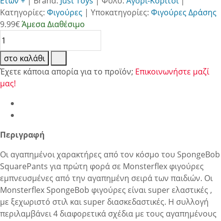
Ετών +
|
Brand:
Just Toys
|
Φύλο:
Αγόρι-Κορίτσι
|
Κατηγορίες:
Φιγούρες
|
Υποκατηγορίες:
Φιγούρες Δράσης
9.99
€
Άμεσα Διαθέσιμο
στο καλάθι
Έχετε κάποια απορία για το προϊόν;
Επικοινωνήστε μαζί
μας!
Περιγραφή
Οι αγαπημένοι χαρακτήρες από τον κόσμο του SpongeBob
SquarePants για πρώτη φορά σε Monsterflex φιγούρες
εμπνευσμένες από την αγαπημένη σειρά των παιδιών. Οι
Monsterflex SpongeBob φιγούρες είναι super ελαστικές ,
με ξεχωριστό στιλ και super διασκεδαστικές. Η συλλογή
περιλαμβάνει 4 διαφορετικά σχέδια με τους αγαπημένους