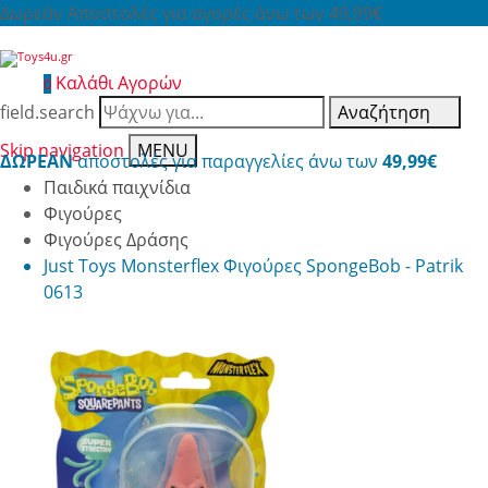
Δωρεάν Αποστολές για αγορές άνω των 49,99€
Καλάθι Αγορών
0
field.search
Αναζήτηση
Skip navigation
MENU
ΔΩΡΕΑΝ
αποστολές για παραγγελίες άνω των
49,99€
Παιδικά παιχνίδια
Φιγούρες
Φιγούρες Δράσης
Just Toys Monsterflex Φιγούρες SpongeBob - Patrik
0613