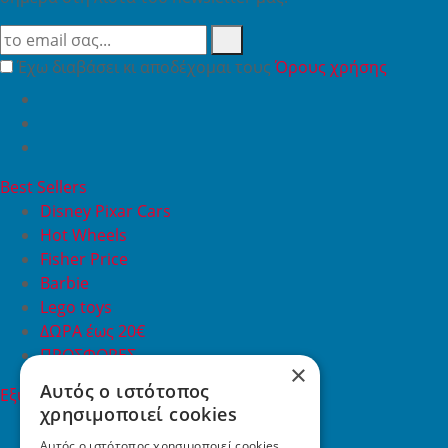
Έχω διαβάσει κι αποδέχομαι τους
Όρους χρήσης
Best Sellers
Disney Pixar Cars
Hot Wheels
Fisher Price
Barbie
Lego toys
ΔΩΡΑ έως 20€
ΠΡΟΣΦΟΡΕΣ
×
Αυτός ο ιστότοπος
Εξυπηρέτηση Πελατών
χρησιμοποιεί cookies
Εξυπηρέτηση πελατών
Συχνές ερωτήσεις
Αυτός ο ιστότοπος χρησιμοποιεί cookies