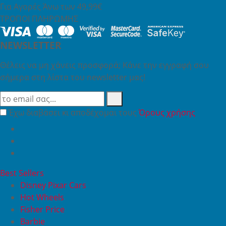
Για Αγορές Άνω των 49,99€
ΤΡΟΠΟΙ ΠΛΗΡΩΜΗΣ
NEWSLETTER
Θέλεις να μη χάνεις προσφορά; Κάνε την εγγραφή σου
σήμερα στη λίστα του newsletter μας!
Έχω διαβάσει κι αποδέχομαι τους
Όρους χρήσης
Best Sellers
Disney Pixar Cars
Hot Wheels
Fisher Price
Barbie