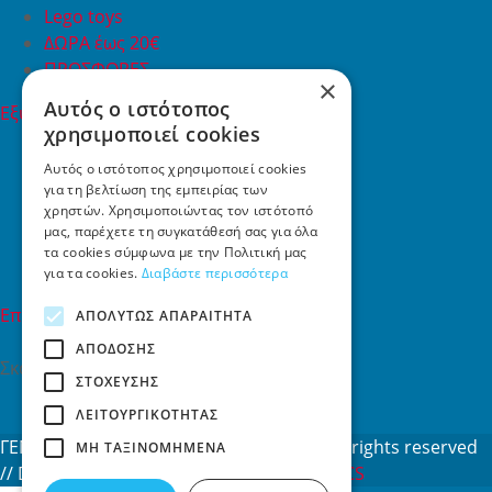
Lego toys
ΔΩΡΑ έως 20€
ΠΡΟΣΦΟΡΕΣ
×
Αυτός ο ιστότοπος
Εξυπηρέτηση Πελατών
χρησιμοποιεί cookies
Εξυπηρέτηση πελατών
Συχνές ερωτήσεις
Αυτός ο ιστότοπος χρησιμοποιεί cookies
για τη βελτίωση της εμπειρίας των
Όροι χρήσης
χρηστών. Χρησιμοποιώντας τον ιστότοπό
Τρόποι Πληρωμής
μας, παρέχετε τη συγκατάθεσή σας για όλα
Επιστροφές
τα cookies σύμφωνα με την Πολιτική μας
Επικοινωνία
για τα cookies.
Διαβάστε περισσότερα
Επικοινωνία
ΑΠΟΛΎΤΩΣ ΑΠΑΡΑΊΤΗΤΑ
ΑΠΌΔΟΣΗΣ
Σκαλάνι, Ηράκλειο Κρήτης
ΣΤΌΧΕΥΣΗΣ
2810731415
ΛΕΙΤΟΥΡΓΙΚΌΤΗΤΑΣ
info[at]toys4u.gr
ΓΕΜΗ: 188101127000 © 2026
Toys4u.gr
All rights reserved
ΜΗ ΤΑΞΙΝΟΜΗΜΈΝΑ
// Designed & developed by
NETMECHANICS