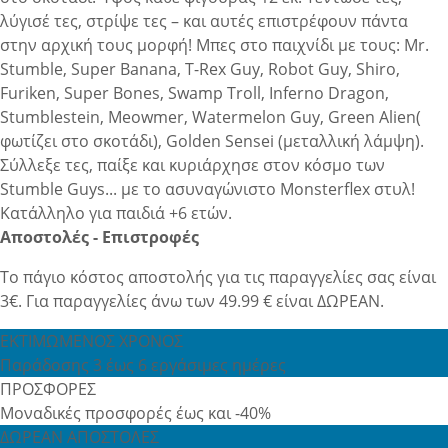
λύγισέ τες, στρίψε τες – και αυτές επιστρέφουν πάντα
στην αρχική τους μορφή! Μπες στο παιχνίδι με τους: Mr.
Stumble, Super Banana, T-Rex Guy, Robot Guy, Shiro,
Furiken, Super Bones, Swamp Troll, Inferno Dragon,
Stumblestein, Meowmer, Watermelon Guy, Green Alien(
φωτίζει στο σκοτάδι), Golden Sensei (μεταλλική λάμψη).
Σύλλεξε τες, παίξε και κυριάρχησε στον κόσμο των
Stumble Guys... με το ασυναγώνιστο Monsterflex στυλ!
Κατάλληλο για παιδιά +6 ετών.
Αποστολές - Επιστροφές
Το πάγιο κόστος αποστολής για τις παραγγελίες σας είναι
3€. Για παραγγελίες άνω των 49.99 € είναι ΔΩΡΕΑΝ.
ΕΚΤΙΜΩΜΕΝΟΣ ΧΡΟΝΟΣ
Παράδοσης 3 έως 6 εργάσιμες ημέρες
ΠΡΟΣΦΟΡΕΣ
Μοναδικές προσφορές έως και -40%
ΔΩΡΕΑΝ ΑΠΟΣΤΟΛΕΣ