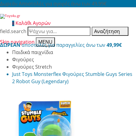
Δωρεάν Αποστολές για αγορές άνω των 49,99€
Καλάθι Αγορών
0
field.search
Αναζήτηση
Skip navigation
MENU
ΔΩΡΕΑΝ
αποστολές για παραγγελίες άνω των
49,99€
Παιδικά παιχνίδια
Φιγούρες
Φιγούρες Stretch
Just Toys Monsterflex Φιγούρες Stumble Guys Series
2 Robot Guy (Legendary)