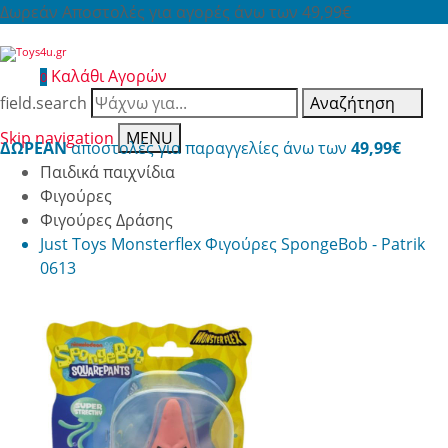
Δωρεάν Αποστολές για αγορές άνω των 49,99€
Καλάθι Αγορών
0
field.search
Αναζήτηση
Skip navigation
MENU
ΔΩΡΕΑΝ
αποστολές για παραγγελίες άνω των
49,99€
Παιδικά παιχνίδια
Φιγούρες
Φιγούρες Δράσης
Just Toys Monsterflex Φιγούρες SpongeBob - Patrik
0613