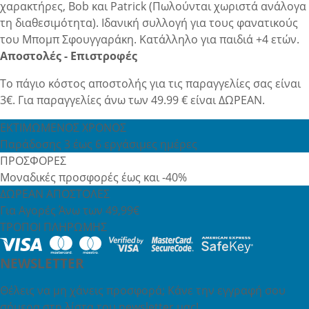
χαρακτήρες, Bob και Patrick (Πωλούνται χωριστά ανάλογα
τη διαθεσιμότητα). Ιδανική συλλογή για τους φανατικούς
του Μπομπ Σφουγγαράκη. Κατάλληλο για παιδιά +4 ετών.
Αποστολές - Επιστροφές
Το πάγιο κόστος αποστολής για τις παραγγελίες σας είναι
3€. Για παραγγελίες άνω των 49.99 € είναι ΔΩΡΕΑΝ.
ΕΚΤΙΜΩΜΕΝΟΣ ΧΡΟΝΟΣ
Παράδοσης 3 έως 6 εργάσιμες ημέρες
ΠΡΟΣΦΟΡΕΣ
Μοναδικές προσφορές έως και -40%
ΔΩΡΕΑΝ ΑΠΟΣΤΟΛΕΣ
Για Αγορές Άνω των 49,99€
ΤΡΟΠΟΙ ΠΛΗΡΩΜΗΣ
NEWSLETTER
Θέλεις να μη χάνεις προσφορά; Κάνε την εγγραφή σου
σήμερα στη λίστα του newsletter μας!