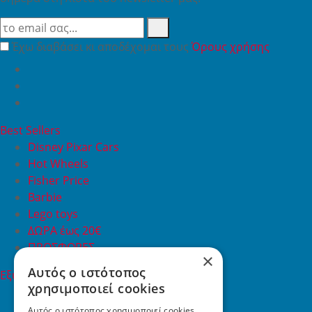
Έχω διαβάσει κι αποδέχομαι τους
Όρους χρήσης
Best Sellers
Disney Pixar Cars
Hot Wheels
Fisher Price
Barbie
Lego toys
ΔΩΡΑ έως 20€
ΠΡΟΣΦΟΡΕΣ
×
Αυτός ο ιστότοπος
Εξυπηρέτηση Πελατών
χρησιμοποιεί cookies
Εξυπηρέτηση πελατών
Συχνές ερωτήσεις
Αυτός ο ιστότοπος χρησιμοποιεί cookies