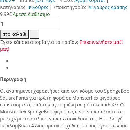
Ετών +
|
Brand:
Just Toys
|
Φύλο:
Αγόρι-Κορίτσι
|
Κατηγορίες:
Φιγούρες
|
Υποκατηγορίες:
Φιγούρες Δράσης
9.99
€
Άμεσα Διαθέσιμο
στο καλάθι
Έχετε κάποια απορία για το προϊόν;
Επικοινωνήστε μαζί
μας!
Περιγραφή
Οι αγαπημένοι χαρακτήρες από τον κόσμο του SpongeBob
SquarePants για πρώτη φορά σε Monsterflex φιγούρες
εμπνευσμένες από την αγαπημένη σειρά των παιδιών. Οι
Monsterflex SpongeBob φιγούρες είναι super ελαστικές ,
με ξεχωριστό στιλ και super διασκεδαστικές. Η συλλογή
περιλαμβάνει 4 διαφορετικά σχέδια με τους αγαπημένους