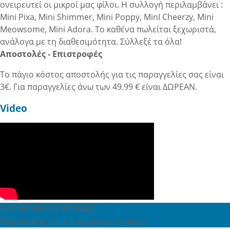
ονειρευτεί οι μικροί μας φίλοι. Η συλλογή περιλαμβάνει :
Mini Pixa, Mini Shimmer, Mini Poppy, MinI Cheerzy, Mini
Meowsome, Mini Adora. Το καθένα πωλείται ξεχωριστά,
ανάλογα με τη διαθεσιμότητα. Σύλλεξέ τα όλα!
Αποστολές - Επιστροφές
Το πάγιο κόστος αποστολής για τις παραγγελίες σας είναι
3€. Για παραγγελίες άνω των 49.99 € είναι ΔΩΡΕΑΝ.
Video
ΕΚΤΙΜΩΜΕΝΟΣ ΧΡΟΝΟΣ
Παράδοσης 3 έως 6 εργάσιμες ημέρες