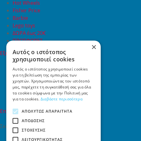
Hot Wheels
Fisher Price
Barbie
Lego toys
ΔΩΡΑ έως 20€
ΠΡΟΣΦΟΡΕΣ
×
Αυτός ο ιστότοπος
Εξυπηρέτηση Πελατών
χρησιμοποιεί cookies
Εξυπηρέτηση πελατών
Συχνές ερωτήσεις
Αυτός ο ιστότοπος χρησιμοποιεί cookies
Όροι χρήσης
για τη βελτίωση της εμπειρίας των
χρηστών. Χρησιμοποιώντας τον ιστότοπό
Τρόποι Πληρωμής
μας, παρέχετε τη συγκατάθεσή σας για όλα
Επιστροφές
τα cookies σύμφωνα με την Πολιτική μας
Επικοινωνία
για τα cookies.
Διαβάστε περισσότερα
Επικοινωνία
ΑΠΟΛΎΤΩΣ ΑΠΑΡΑΊΤΗΤΑ
ΑΠΌΔΟΣΗΣ
Σκαλάνι, Ηράκλειο Κρήτης
ΣΤΌΧΕΥΣΗΣ
2810731415
ΛΕΙΤΟΥΡΓΙΚΌΤΗΤΑΣ