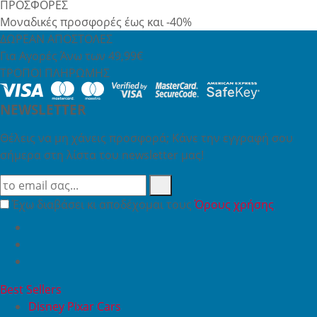
ΠΡΟΣΦΟΡΕΣ
Μοναδικές προσφορές έως και -40%
ΔΩΡΕΑΝ ΑΠΟΣΤΟΛΕΣ
Για Αγορές Άνω των 49,99€
ΤΡΟΠΟΙ ΠΛΗΡΩΜΗΣ
NEWSLETTER
Θέλεις να μη χάνεις προσφορά; Κάνε την εγγραφή σου
σήμερα στη λίστα του newsletter μας!
Έχω διαβάσει κι αποδέχομαι τους
Όρους χρήσης
Best Sellers
Disney Pixar Cars