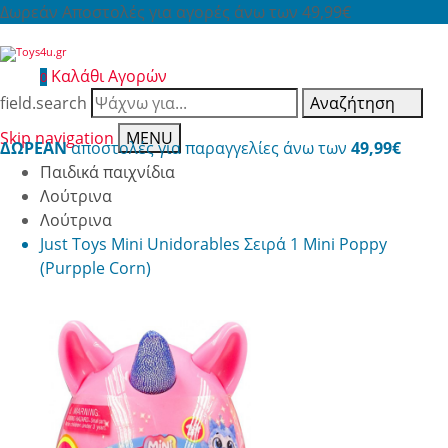
Δωρεάν Αποστολές για αγορές άνω των 49,99€
Καλάθι Αγορών
0
field.search
Αναζήτηση
Skip navigation
MENU
ΔΩΡΕΑΝ
αποστολές για παραγγελίες άνω των
49,99€
Παιδικά παιχνίδια
Λούτρινα
Λούτρινα
Just Toys Mini Unidorables Σειρά 1 Mini Poppy
(Purpple Corn)