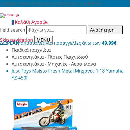
Δωρεάν Αποστολές για αγορές άνω των 49,99€
Καλάθι Αγορών
0
field.search
Αναζήτηση
Skip navigation
MENU
ΔΩΡΕΑΝ
αποστολές για παραγγελίες άνω των
49,99€
Παιδικά παιχνίδια
Αυτοκινητάκια - Πίστες Παιχνιδιού
Αυτοκινητάκια - Μηχανές - Αεροπλάνα
Just Toys Maisto Fresh Metal Μηχανές 1:18 Yamaha
YZ-450F