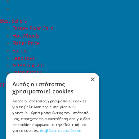
Best Sellers
Disney Pixar Cars
Hot Wheels
Fisher Price
Barbie
Lego toys
ΔΩΡΑ έως 20€
ΠΡΟΣΦΟΡΕΣ
×
Αυτός ο ιστότοπος
Εξυπηρέτηση Πελατών
χρησιμοποιεί cookies
Εξυπηρέτηση πελατών
Συχνές ερωτήσεις
Αυτός ο ιστότοπος χρησιμοποιεί cookies
για τη βελτίωση της εμπειρίας των
Όροι χρήσης
χρηστών. Χρησιμοποιώντας τον ιστότοπό
Τρόποι Πληρωμής
μας, παρέχετε τη συγκατάθεσή σας για όλα
Επιστροφές
τα cookies σύμφωνα με την Πολιτική μας
Επικοινωνία
για τα cookies.
Διαβάστε περισσότερα