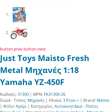
button.prev
button.next
Just Toys Maisto Fresh
Metal Μηχανές 1:18
Yamaha YZ-450F
Κωδικός:
31300
| MPN:
FK31300-26
Σειρά - Τύπος:
Μηχανές
|
Ηλικία:
3 Ετών +
|
Brand:
Maisto
|
Φύλο:
Αγόρι
|
Κατηγορίες:
Αυτοκινητάκια - Πίστες