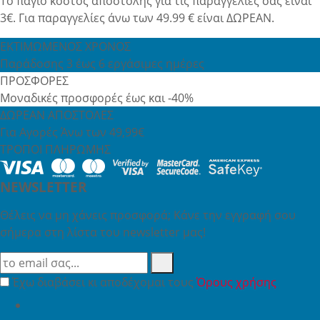
Το πάγιο κόστος αποστολής για τις παραγγελίες σας είναι
3€. Για παραγγελίες άνω των 49.99 € είναι ΔΩΡΕΑΝ.
ΕΚΤΙΜΩΜΕΝΟΣ ΧΡΟΝΟΣ
Παράδοσης 3 έως 6 εργάσιμες ημέρες
ΠΡΟΣΦΟΡΕΣ
Μοναδικές προσφορές έως και -40%
ΔΩΡΕΑΝ ΑΠΟΣΤΟΛΕΣ
Για Αγορές Άνω των 49,99€
ΤΡΟΠΟΙ ΠΛΗΡΩΜΗΣ
NEWSLETTER
Θέλεις να μη χάνεις προσφορά; Κάνε την εγγραφή σου
σήμερα στη λίστα του newsletter μας!
Έχω διαβάσει κι αποδέχομαι τους
Όρους χρήσης