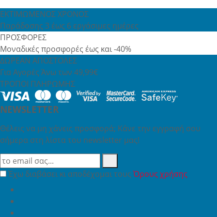
ΕΚΤΙΜΩΜΕΝΟΣ ΧΡΟΝΟΣ
Παράδοσης 3 έως 6 εργάσιμες ημέρες
ΠΡΟΣΦΟΡΕΣ
Μοναδικές προσφορές έως και -40%
ΔΩΡΕΑΝ ΑΠΟΣΤΟΛΕΣ
Για Αγορές Άνω των 49,99€
ΤΡΟΠΟΙ ΠΛΗΡΩΜΗΣ
NEWSLETTER
Θέλεις να μη χάνεις προσφορά; Κάνε την εγγραφή σου
σήμερα στη λίστα του newsletter μας!
Έχω διαβάσει κι αποδέχομαι τους
Όρους χρήσης