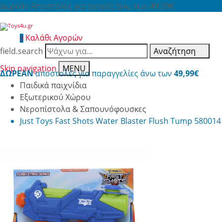
Δωρεάν Αποστολές για αγορές άνω των 49,99€
Καλάθι Αγορών
0
field.search
Αναζήτηση
Skip navigation
MENU
ΔΩΡΕΑΝ
αποστολές για παραγγελίες άνω των
49,99€
Παιδικά παιχνίδια
Εξωτερικού Χώρου
Νεροπίστολα & Σαπουνόφουσκες
Just Toys Fast Shots Water Blaster Flush Tump 580014