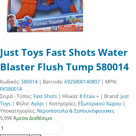
Just Toys Fast Shots Water
Blaster Flush Tump 580014
Κωδικός:
580014
| Barcode:
6925800140807
| MPN:
FK580014
Σειρά - Τύπος:
Fast Shots
|
Ηλικία:
8 Ετών +
|
Brand:
Just
Toys
|
Φύλο:
Αγόρι
|
Κατηγορίες:
Εξωτερικού Χώρου
|
Υποκατηγορίες:
Νεροπίστολα & Σαπουνόφουσκες
5,99
€
Άμεσα Διαθέσιμο