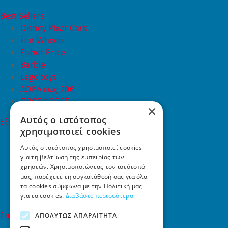
Best Sellers
Disney Pixar Cars
Hot Wheels
Fisher Price
Barbie
Lego toys
ΔΩΡΑ έως 20€
ΠΡΟΣΦΟΡΕΣ
×
Αυτός ο ιστότοπος
Εξυπηρέτηση Πελατών
χρησιμοποιεί cookies
Εξυπηρέτηση πελατών
Συχνές ερωτήσεις
Αυτός ο ιστότοπος χρησιμοποιεί cookies
για τη βελτίωση της εμπειρίας των
Όροι χρήσης
χρηστών. Χρησιμοποιώντας τον ιστότοπό
Τρόποι Πληρωμής
μας, παρέχετε τη συγκατάθεσή σας για όλα
Επιστροφές
τα cookies σύμφωνα με την Πολιτική μας
Επικοινωνία
για τα cookies.
Διαβάστε περισσότερα
Επικοινωνία
ΑΠΟΛΎΤΩΣ ΑΠΑΡΑΊΤΗΤΑ