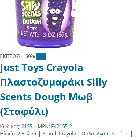
ΕΚΠΤΩΣΗ
-30%
New
Just Toys Crayola
Πλαστοζυμαράκι Silly
Scents Dough Μωβ
(Σταφύλι)
Κωδικός:
2155
| MPN:
FK2155-2
Ηλικία:
2 Ετών +
|
Brand:
Crayola
|
Φύλο:
Αγόρι-Κορίτσι
|