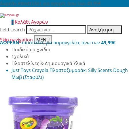
Δωρεάν Αποστολές για αγορές άνω των 49,99€
Καλάθι Αγορών
0
field.search
Αναζήτηση
Skip navigation
MENU
ΔΩΡΕΑΝ
αποστολές για παραγγελίες άνω των
49,99€
Παιδικά παιχνίδια
Σχολικά
Πλαστελίνες & Δημιουργικά Υλικά
Just Toys Crayola Πλαστοζυμαράκι Silly Scents Dough
Μωβ (Σταφύλι)