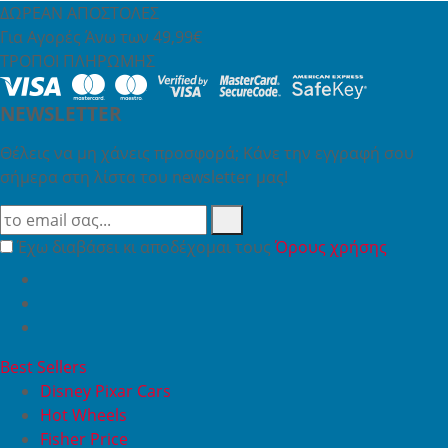
ΔΩΡΕΑΝ ΑΠΟΣΤΟΛΕΣ
Για Αγορές Άνω των 49,99€
ΤΡΟΠΟΙ ΠΛΗΡΩΜΗΣ
NEWSLETTER
Θέλεις να μη χάνεις προσφορά; Κάνε την εγγραφή σου
σήμερα στη λίστα του newsletter μας!
Έχω διαβάσει κι αποδέχομαι τους
Όρους χρήσης
Best Sellers
Disney Pixar Cars
Hot Wheels
Fisher Price