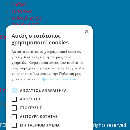
Barbie
Lego toys
ΔΩΡΑ έως 20€
ΠΡΟΣΦΟΡΕΣ
×
Αυτός ο ιστότοπος
Εξυπηρέτηση Πελατών
χρησιμοποιεί cookies
Εξυπηρέτηση πελατών
Συχνές ερωτήσεις
Αυτός ο ιστότοπος χρησιμοποιεί cookies
για τη βελτίωση της εμπειρίας των
Όροι χρήσης
χρηστών. Χρησιμοποιώντας τον ιστότοπό
Τρόποι Πληρωμής
μας, παρέχετε τη συγκατάθεσή σας για όλα
Επιστροφές
τα cookies σύμφωνα με την Πολιτική μας
Επικοινωνία
για τα cookies.
Διαβάστε περισσότερα
Επικοινωνία
ΑΠΟΛΎΤΩΣ ΑΠΑΡΑΊΤΗΤΑ
ΑΠΌΔΟΣΗΣ
Σκαλάνι, Ηράκλειο Κρήτης
ΣΤΌΧΕΥΣΗΣ
2810731415
ΛΕΙΤΟΥΡΓΙΚΌΤΗΤΑΣ
info[at]toys4u.gr
ΓΕΜΗ: 188101127000 © 2026
Toys4u.gr
All rights reserved
ΜΗ ΤΑΞΙΝΟΜΗΜΈΝΑ