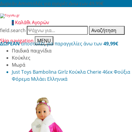
Δωρεάν Αποστολές για αγορές άνω των 49,99€
Καλάθι Αγορών
0
field.search
Αναζήτηση
Skip navigation
MENU
ΔΩΡΕΑΝ
αποστολές για παραγγελίες άνω των
49,99€
Παιδικά παιχνίδια
Κούκλες
Μωρά
Just Toys Bambolina Girlz Κούκλα Cherie 46εκ Φούξια
Φόρεμα Μιλάει Ελληνικά