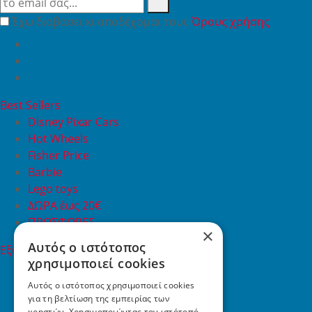
Έχω διαβάσει κι αποδέχομαι τους
Όρους χρήσης
Best Sellers
Disney Pixar Cars
Hot Wheels
Fisher Price
Barbie
Lego toys
ΔΩΡΑ έως 20€
ΠΡΟΣΦΟΡΕΣ
×
Αυτός ο ιστότοπος
Εξυπηρέτηση Πελατών
χρησιμοποιεί cookies
Εξυπηρέτηση πελατών
Συχνές ερωτήσεις
Αυτός ο ιστότοπος χρησιμοποιεί cookies
για τη βελτίωση της εμπειρίας των
Όροι χρήσης
χρηστών. Χρησιμοποιώντας τον ιστότοπό