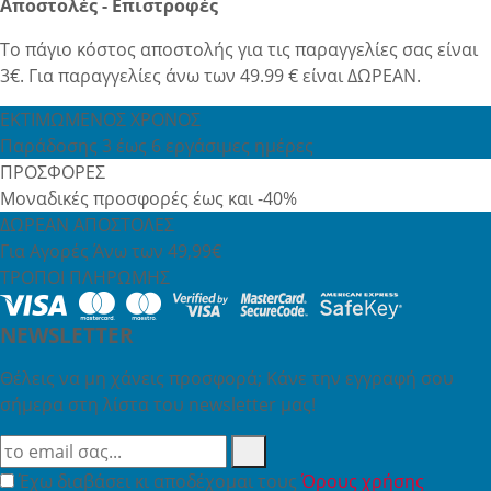
Αποστολές - Επιστροφές
Το πάγιο κόστος αποστολής για τις παραγγελίες σας είναι
3€. Για παραγγελίες άνω των 49.99 € είναι ΔΩΡΕΑΝ.
ΕΚΤΙΜΩΜΕΝΟΣ ΧΡΟΝΟΣ
Παράδοσης 3 έως 6 εργάσιμες ημέρες
ΠΡΟΣΦΟΡΕΣ
Μοναδικές προσφορές έως και -40%
ΔΩΡΕΑΝ ΑΠΟΣΤΟΛΕΣ
Για Αγορές Άνω των 49,99€
ΤΡΟΠΟΙ ΠΛΗΡΩΜΗΣ
NEWSLETTER
Θέλεις να μη χάνεις προσφορά; Κάνε την εγγραφή σου
σήμερα στη λίστα του newsletter μας!
Έχω διαβάσει κι αποδέχομαι τους
Όρους χρήσης