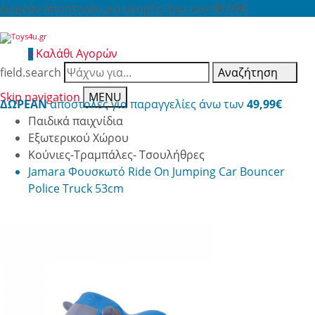
Δωρεάν Αποστολές για αγορές άνω των 49,99€
Καλάθι Αγορών
0
field.search
Αναζήτηση
Skip navigation
MENU
ΔΩΡΕΑΝ
αποστολές για παραγγελίες άνω των
49,99€
Παιδικά παιχνίδια
Εξωτερικού Χώρου
Κούνιες-Τραμπάλες- Τσουλήθρες
Jamara Φουσκωτό Ride On Jumping Car Bouncer
Police Truck 53cm