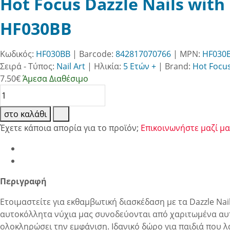
Hot Focus Dazzle Nails wit
HF030BB
Κωδικός:
HF030BB
| Barcode:
842817070766
| MPN:
HF030
Σειρά - Τύπος:
Nail Art
|
Ηλικία:
5 Ετών +
|
Brand:
Hot Focu
7.50
€
Άμεσα Διαθέσιμο
στο καλάθι
Έχετε κάποια απορία για το προϊόν;
Επικοινωνήστε μαζί μα
Περιγραφή
Ετοιμαστείτε για εκθαμβωτική διασκέδαση με τα Dazzle Nai
αυτοκόλλητα νύχια μας συνοδεύονται από χαριτωμένα αυτοκ
ολοκληρώσει την εμφάνιση. Ιδανικό δώρο για παιδιά που 