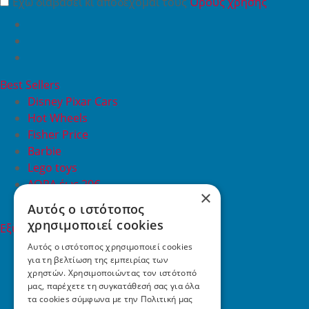
Έχω διαβάσει κι αποδέχομαι τους
Όρους χρήσης
Best Sellers
Disney Pixar Cars
Hot Wheels
Fisher Price
Barbie
Lego toys
ΔΩΡΑ έως 20€
×
ΠΡΟΣΦΟΡΕΣ
Αυτός ο ιστότοπος
χρησιμοποιεί cookies
Εξυπηρέτηση Πελατών
Εξυπηρέτηση πελατών
Αυτός ο ιστότοπος χρησιμοποιεί cookies
για τη βελτίωση της εμπειρίας των
Συχνές ερωτήσεις
χρηστών. Χρησιμοποιώντας τον ιστότοπό
Όροι χρήσης
μας, παρέχετε τη συγκατάθεσή σας για όλα
Τρόποι Πληρωμής
τα cookies σύμφωνα με την Πολιτική μας