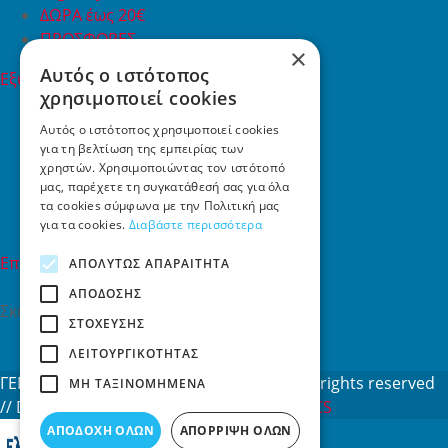
ΔΩΡΑ έως 20€
ΠΡΟΣΦΟΡΕΣ
×
Αυτός ο ιστότοπος
Εξυπηρέτηση Πελατών
χρησιμοποιεί cookies
Εξυπηρέτηση πελατών
Συχνές ερωτήσεις
Αυτός ο ιστότοπος χρησιμοποιεί cookies
για τη βελτίωση της εμπειρίας των
Όροι χρήσης
χρηστών. Χρησιμοποιώντας τον ιστότοπό
Τρόποι Πληρωμής
μας, παρέχετε τη συγκατάθεσή σας για όλα
Επιστροφές
τα cookies σύμφωνα με την Πολιτική μας
Επικοινωνία
για τα cookies.
Διαβάστε περισσότερα
Επικοινωνία
ΑΠΟΛΎΤΩΣ ΑΠΑΡΑΊΤΗΤΑ
ΑΠΌΔΟΣΗΣ
Σκαλάνι, Ηράκλειο Κρήτης
ΣΤΌΧΕΥΣΗΣ
2810731415
ΛΕΙΤΟΥΡΓΙΚΌΤΗΤΑΣ
info[at]toys4u.gr
ΓΕΜΗ: 188101127000 © 2026
Toys4u.gr
All rights reserved
ΜΗ ΤΑΞΙΝΟΜΗΜΈΝΑ
// Designed & developed by
NETMECHANICS
ΑΠΟΔΟΧΉ ΌΛΩΝ
ΑΠΌΡΡΙΨΗ ΌΛΩΝ