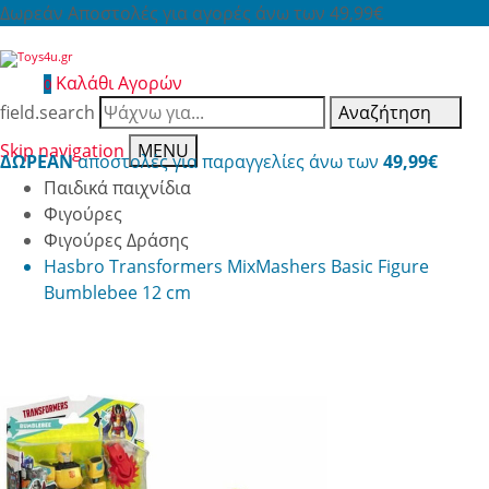
Δωρεάν Αποστολές για αγορές άνω των 49,99€
Καλάθι Αγορών
0
field.search
Αναζήτηση
Skip navigation
MENU
ΔΩΡΕΑΝ
αποστολές για παραγγελίες άνω των
49,99€
Παιδικά παιχνίδια
Φιγούρες
Φιγούρες Δράσης
Hasbro Transformers MixMashers Basic Figure
Bumblebee 12 cm