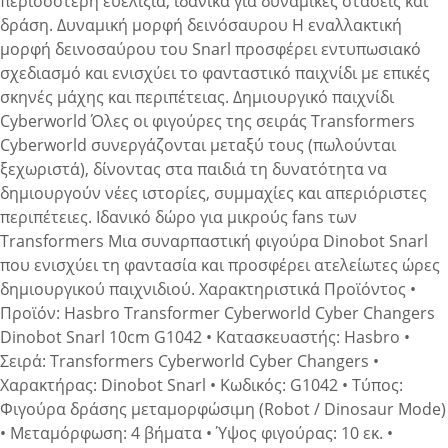
περισσότερη ευελιξία, ιδανικά για δυναμικές στάσεις και
δράση. Δυναμική μορφή δεινόσαυρου Η εναλλακτική
μορφή δεινοσαύρου του Snarl προσφέρει εντυπωσιακό
σχεδιασμό και ενισχύει το φανταστικό παιχνίδι με επικές
σκηνές μάχης και περιπέτειας. Δημιουργικό παιχνίδι
Cyberworld Όλες οι φιγούρες της σειράς Transformers
Cyberworld συνεργάζονται μεταξύ τους (πωλούνται
ξεχωριστά), δίνοντας στα παιδιά τη δυνατότητα να
δημιουργούν νέες ιστορίες, συμμαχίες και απεριόριστες
περιπέτειες. Ιδανικό δώρο για μικρούς fans των
Transformers Μια συναρπαστική φιγούρα Dinobot Snarl
που ενισχύει τη φαντασία και προσφέρει ατελείωτες ώρες
δημιουργικού παιχνιδιού. Χαρακτηριστικά Προϊόντος •
Προϊόν: Hasbro Transformer Cyberworld Cyber Changers
Dinobot Snarl 10cm G1042 • Κατασκευαστής: Hasbro •
Σειρά: Transformers Cyberworld Cyber Changers •
Χαρακτήρας: Dinobot Snarl • Κωδικός: G1042 • Τύπος:
Φιγούρα δράσης μεταμορφώσιμη (Robot / Dinosaur Mode)
• Μεταμόρφωση: 4 βήματα • Ύψος φιγούρας: 10 εκ. •