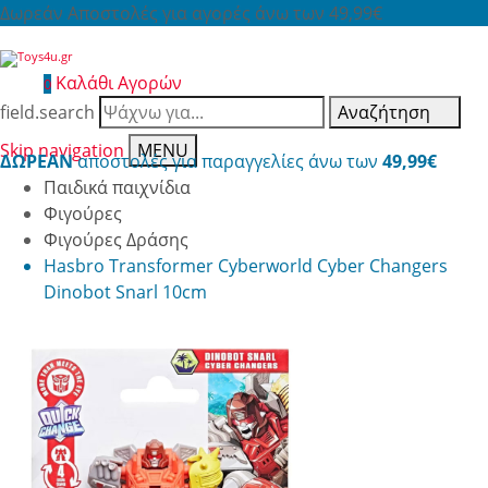
Δωρεάν Αποστολές για αγορές άνω των 49,99€
Καλάθι Αγορών
0
field.search
Αναζήτηση
Skip navigation
MENU
ΔΩΡΕΑΝ
αποστολές για παραγγελίες άνω των
49,99€
Παιδικά παιχνίδια
Φιγούρες
Φιγούρες Δράσης
Hasbro Transformer Cyberworld Cyber Changers
Dinobot Snarl 10cm