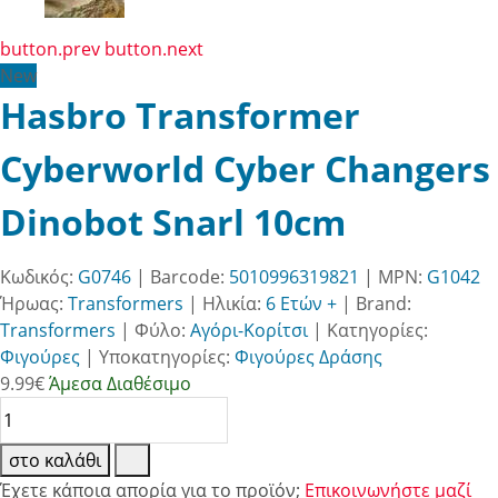
button.prev
button.next
New
Hasbro Transformer
Cyberworld Cyber Changers
Dinobot Snarl 10cm
Κωδικός:
G0746
| Barcode:
5010996319821
| MPN:
G1042
Ήρωας:
Transformers
|
Ηλικία:
6 Ετών +
|
Brand:
Transformers
|
Φύλο:
Αγόρι-Κορίτσι
|
Κατηγορίες:
Φιγούρες
|
Υποκατηγορίες:
Φιγούρες Δράσης
9.99
€
Άμεσα Διαθέσιμο
στο καλάθι
Έχετε κάποια απορία για το προϊόν;
Επικοινωνήστε μαζί