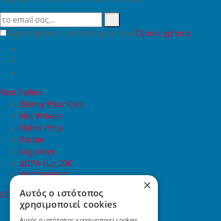
Έχω διαβάσει κι αποδέχομαι τους
Όρους χρήσης
Best Sellers
Disney Pixar Cars
Hot Wheels
Fisher Price
Barbie
Lego toys
ΔΩΡΑ έως 20€
ΠΡΟΣΦΟΡΕΣ
×
Αυτός ο ιστότοπος
Εξυπηρέτηση Πελατών
χρησιμοποιεί cookies
Εξυπηρέτηση πελατών
Συχνές ερωτήσεις
Αυτός ο ιστότοπος χρησιμοποιεί cookies