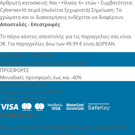
Αρθρωτή κατασκευή: Ναι • Ηλικία: 6+ ετών • Συμβατότητα:
Cyberworld σειρά (πωλείται ξεχωριστά) Σημείωση: Τα
χρώματα και οι διακοσμήσεις ενδέχεται να διαφέρουν.
Αποστολές - Επιστροφές
Το πάγιο κόστος αποστολής για τις παραγγελίες σας είναι
3€. Για παραγγελίες άνω των 49.99 € είναι ΔΩΡΕΑΝ.
ΕΚΤΙΜΩΜΕΝΟΣ ΧΡΟΝΟΣ
Παράδοσης 3 έως 6 εργάσιμες ημέρες
ΠΡΟΣΦΟΡΕΣ
Μοναδικές προσφορές έως και -40%
ΔΩΡΕΑΝ ΑΠΟΣΤΟΛΕΣ
Για Αγορές Άνω των 49,99€
ΤΡΟΠΟΙ ΠΛΗΡΩΜΗΣ
NEWSLETTER
Θέλεις να μη χάνεις προσφορά; Κάνε την εγγραφή σου
σήμερα στη λίστα του newsletter μας!