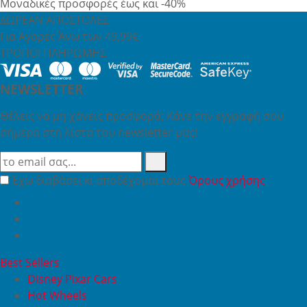
Μοναδικές προσφορές έως και -40%
ΔΩΡΕΑΝ ΑΠΟΣΤΟΛΕΣ
Για Αγορές Άνω των 49,99€
ΤΡΟΠΟΙ ΠΛΗΡΩΜΗΣ
NEWSLETTER
Θέλεις να μη χάνεις προσφορά; Κάνε την εγγραφή σου
σήμερα στη λίστα του newsletter μας!
Έχω διαβάσει κι αποδέχομαι τους
Όρους χρήσης
Best Sellers
Disney Pixar Cars
Hot Wheels