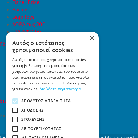
Fisher Price
Barbie
Lego toys
ΔΩΡΑ έως 20€
ΠΡΟΣΦΟΡΕΣ
×
Αυτός ο ιστότοπος
Εξυπηρέτηση Πελατών
χρησιμοποιεί cookies
Εξυπηρέτηση πελατών
Συχνές ερωτήσεις
Αυτός ο ιστότοπος χρησιμοποιεί cookies
για τη βελτίωση της εμπειρίας των
Όροι χρήσης
χρηστών. Χρησιμοποιώντας τον ιστότοπό
Τρόποι Πληρωμής
μας, παρέχετε τη συγκατάθεσή σας για όλα
Επιστροφές
τα cookies σύμφωνα με την Πολιτική μας
Επικοινωνία
για τα cookies.
Διαβάστε περισσότερα
Επικοινωνία
ΑΠΟΛΎΤΩΣ ΑΠΑΡΑΊΤΗΤΑ
ΑΠΌΔΟΣΗΣ
Σκαλάνι, Ηράκλειο Κρήτης
ΣΤΌΧΕΥΣΗΣ
2810731415
ΛΕΙΤΟΥΡΓΙΚΌΤΗΤΑΣ
info[at]toys4u.gr
ΓΕΜΗ: 188101127000 © 2026
Toys4u.gr
All rights reserved
ΜΗ ΤΑΞΙΝΟΜΗΜΈΝΑ