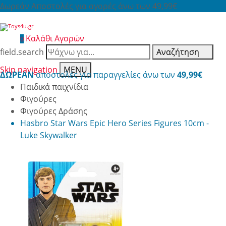
Δωρεάν Αποστολές για αγορές άνω των 49,99€
Καλάθι Αγορών
0
field.search
Αναζήτηση
Skip navigation
MENU
ΔΩΡΕΑΝ
αποστολές για παραγγελίες άνω των
49,99€
Παιδικά παιχνίδια
Φιγούρες
Φιγούρες Δράσης
Hasbro Star Wars Epic Hero Series Figures 10cm -
Luke Skywalker